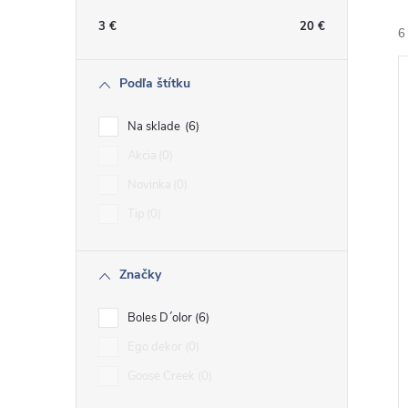
n
3
€
20
€
6
ý
Podľa štítku
p
Na sklade
6
a
Akcia
0
i
Novinka
0
n
i
Tip
0
e
Značky
l
Boles D´olor
6
Ego dekor
0
Goose Creek
0