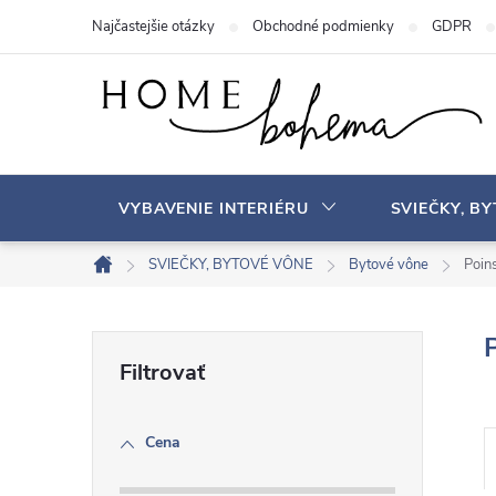
P
Najčastejšie otázky
Obchodné podmienky
GDPR
r
e
j
s
ť
n
VYBAVENIE INTERIÉRU
SVIEČKY, B
a
o
SVIEČKY, BYTOVÉ VÔNE
Bytové vône
Poins
D
b
o
s
m
B
a
o
v
h
o
Cena
č