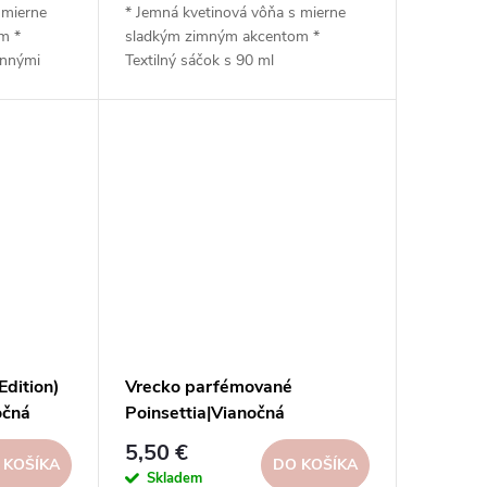
 mierne
* Jemná kvetinová vôňa s mierne
m *
sladkým zimným akcentom *
onnými
Textilný sáčok s 90 ml
* Jemná
koncentrovanej vône * Prevoňa
d vhodný
skrine, zásuvky, autá a menšie
a *
miestnosti * Vydrží až 6 mesiacov
ne až po
(v interiéri) * Elegantný dizajn so
 k
závesom na jednoduché
arbív * K
umiestnenie * Široký výber vôní z
ôňach *
kolekcie Ambients * Vyrobené
španielskou značkou Boles d'olor
Edition)
Vrecko parfémované
očná
Poinsettia|Vianočná
hviezda|Boles D´olor
5,50 €
 KOŠÍKA
DO KOŠÍKA
Skladem