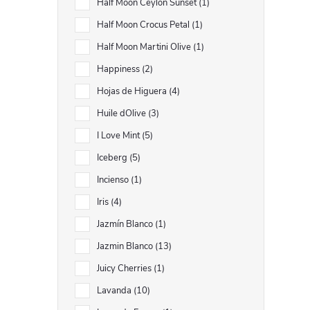
Half Moon Ceylon Sunset
1
Half Moon Crocus Petal
1
Half Moon Martini Olive
1
Happiness
2
Hojas de Higuera
4
Huile dOlive
3
I Love Mint
5
Iceberg
5
Incienso
1
Iris
4
Jazmín Blanco
1
Jazmin Blanco
13
Juicy Cherries
1
Lavanda
10