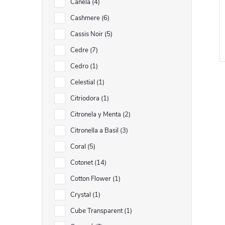
Canela
4
Cashmere
6
Cassis Noir
5
Cedre
7
Cedro
1
Celestial
1
Citriodora
1
Citronela y Menta
2
Citronella a Basil
3
l
Coral
5
Cotonet
14
Cotton Flower
1
Crystal
1
Cube Transparent
1