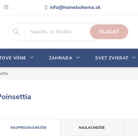
info@homebohema.sk
🇨🇿 Pro zákazníky z České republiky
Veľkoobchodná spolupráca
HĽADAŤ
YTOVÉ VÔNE
ZÁHRADA
SVET ZVIERAT
ettia
Poinsettia
R
NAJPREDÁVANEJŠIE
NAJLACNEJŠIE