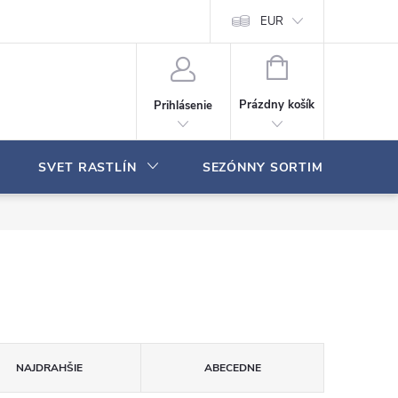
Moja objednávka
EUR
N
Á
Prázdny košík
Prihlásenie
K
U
P
SVET RASTLÍN
SEZÓNNY SORTIMENT
N
Ý
K
O
Š
Í
K
NAJDRAHŠIE
ABECEDNE