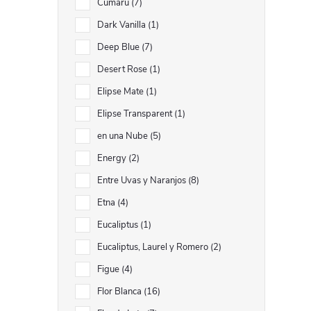
Cumarú
7
i
Dark Vanilla
1
Deep Blue
7
Desert Rose
1
Elipse Mate
1
r
Elipse Transparent
1
en una Nube
5
Energy
2
Entre Uvas y Naranjos
8
Etna
4
Eucaliptus
1
Eucaliptus, Laurel y Romero
2
Figue
4
i
Flor Blanca
16