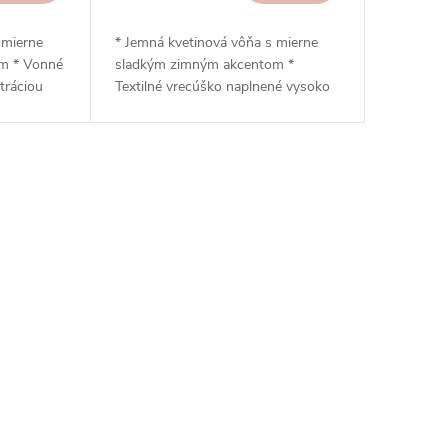
 mierne
* Jemná kvetinová vôňa s mierne
m * Vonné
sladkým zimným akcentom *
tráciou
Textilné vrecúško naplnené vysoko
Edition *
parfumovanými perlami *
ne 45
Nepretržité uvoľňovanie vône až po
nu vôňu *
dobu 3 mesiacov * Ideálne do
usového
zásuviek, skríň, botníkov, áut alebo
ového
kabeliek * Elegantný čierny dizajn s
iek,
kovovým háčikom na zavesenie *
i a
Intenzívna vôňa z kolekcie Black
a...
Edition * Neobsahuje alkohol,...