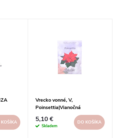
NZA
Vrecko vonné, V,
Poinsettia|Vianočná
hviezda|Boles D´olor
5,10 €
 KOŠÍKA
DO KOŠÍKA
Skladem