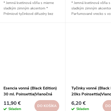
d
* Jemná kvetinová vôňa s mierne
* Jemná kvetinová vôňa s
d
sladkým zimným akcentom *
sladkým zimným akcento
u
Prémiové tyčinkové difuzéry bez
Parfumované vrecko s v
u
alkoholu a prchavých organických
perlami z materiálu EVA 
k
látok * Objem 125 ml, intenzívna a
organza, elegantný vzhľa
k
dlhotrvajúca vôňa * Bavlnené čierne
do šatníka, zásuvky a aut
tyčinky s vysokou absorpciou *
Postupné uvoľňovanie vô
t
Elegantný čierny dizajn vhodný do
dobu 6 mesiacov * Šetrné
t
moderných interiérov * K dispozícii
textíliám, bez alkoholu a f
o
sú náhradné náplne a tyčinky *
dispozícii vo viacerých v
o
Vegánske zloženie,...
Vyrobené v Španielsku
v
spoločnosťou...
v
Esencia vonná (Black Edition)
Tyčinky vonné (Black 
30 ml. Poinsettia|Vianočná
20ks Poinsettia|Vian
hviezda|Boles D´olor
hviezda|Boles D´olor
11,90 €
6,20 €
DO KOŠÍKA
DO
Skladem
Skladem