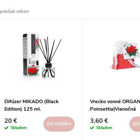
a
položiek celkom
d
V
e
ý
n
p
e
s
p
p
Difúzer MIKADO (Black
Vrecko vonné ORGA
r
Edition) 125 ml.
Poinsettia|Vianočná
r
Poinsettia|Vianočná
hviezda|Boles D´olor
20 €
3,60 €
o
hviezda|Boles D´olor
DO KOŠÍKA
DO
Skladem
Skladem
o