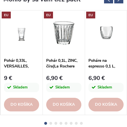
EU
EU
EU
Pohár 0,33L,
Pohár 0,1L, ZINC,
Poháre na
VERSAILLES,
číra|La Rochere
espresso 0,1 L,
číra|La Rochere
TJO, číra | La
9 €
6,90 €
6,90 €
Rochere
Skladem
Skladem
Skladem
DO KOŠÍKA
DO KOŠÍKA
DO KOŠÍKA