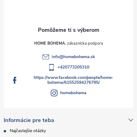
HOME BOHEMA
info
@
homebohema.sk
+420773205310
https://www.facebook.com/people/home-
bohema/61552594276785/
homebohema
Informácie pre teba
Najčastejšie otázky