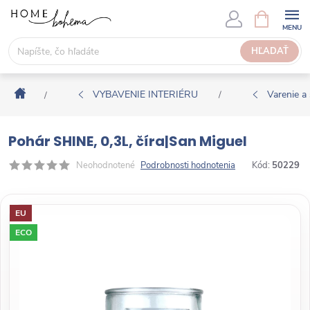
P
N
Á
r
K
e
HĽADAŤ
U
j
P
s
N
Domov
ť
VYBAVENIE INTERIÉRU
Varenie a 
/
/
Ý
n
K
a
O
Pohár SHINE, 0,3L, číra|San Miguel
o
Š
b
Neohodnotené
Podrobnosti hodnotenia
Kód:
50229
Í
s
K
a
EU
h
ECO