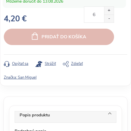
13.08.2026
4,20 €
J
e
PRIDAŤ DO KOŠÍKA
d
n
o
t
Opýtať sa
Strážiť
Zdieľať
k
o
Značka:
San Miguel
v
á
c
e
n
Popis produktu
a
: