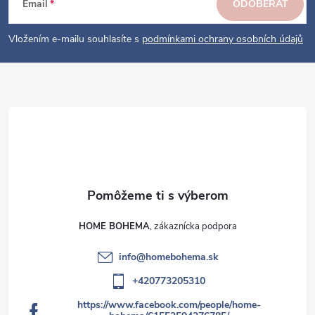
ä
Email
ODOBERAŤ
t
i
Vložením e-mailu souhlasíte s
podmínkami ochrany osobních údajů
e
HOME BOHEMA
info
@
homebohema.sk
+420773205310
https://www.facebook.com/people/home-