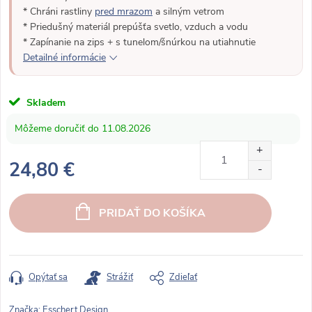
* Chráni rastliny
pred mrazom
a silným vetrom
* Priedušný materiál prepúšťa svetlo, vzduch a vodu
* Zapínanie na zips + s tunelom/šnúrkou na utiahnutie
Detailné informácie
Skladem
11.08.2026
24,80 €
J
e
PRIDAŤ DO KOŠÍKA
d
n
o
t
Opýtať sa
Strážiť
Zdieľať
k
o
Značka:
Esschert Design