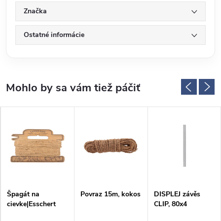
Značka
Ostatné informácie
Špagát na
Povraz 15m, kokos
DISPLEJ závěs
cievke|Esschert
CLIP, 80x4
Design