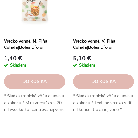
bez alkoholu a farbív * K
* Vyrobené spoločnosťou Boles
dispozícii vo viacerých vôňach *
d'olor (Španielsko)
Vyrobené v Španielsku
spoločnosťou Boles d'olor
Vrecko vonné, M, Piňa
Vrecko vonné, V, Piňa
Colada|Boles D´olor
Colada|Boles D´olor
1,40 €
5,10 €
Skladem
Skladem
DO KOŠÍKA
DO KOŠÍKA
* Sladká tropická vôňa ananásu
* Sladká tropická vôňa ananásu
a kokosu * Mini vrecúško s 20
a kokosu * Textilné vrecko s 90
ml vysoko koncentrovanej vône
ml koncentrovanej vône *
* Ideálny do zásuviek, skríň,
Prevoňa skrine, zásuvky, autá a
tašiek alebo kufrov * Vôňa
menšie miestnosti * Vydrží až 6
vydrží až 6 mesiacov * Rôzne
mesiacov (v interiéri) *
O
druhy vôní v elegantnom
Elegantný dizajn so závesom na