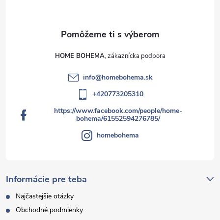
s
u
HOME BOHEMA
info
@
homebohema.sk
+420773205310
https://www.facebook.com/people/home-
bohema/61552594276785/
homebohema
Informácie pre teba
Najčastejšie otázky
Obchodné podmienky