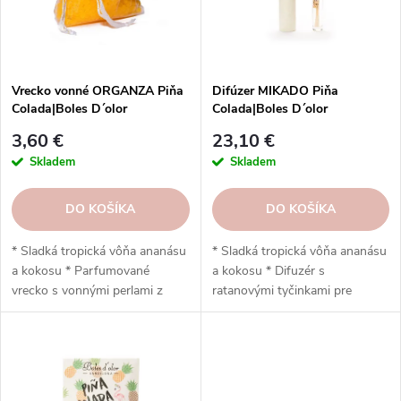
p
r
r
o
o
d
d
u
Vrecko vonné ORGANZA Piňa
Difúzer MIKADO Piňa
u
Colada|Boles D´olor
Colada|Boles D´olor
k
k
t
3,60 €
23,10 €
t
o
Skladem
Skladem
o
v
v
DO KOŠÍKA
DO KOŠÍKA
* Sladká tropická vôňa ananásu
* Sladká tropická vôňa ananásu
a kokosu * Parfumované
a kokosu * Difuzér s
vrecko s vonnými perlami z
ratanovými tyčinkami pre
materiálu EVA * Jemná organza,
dlhotrvajúcu vôňu * Objem 200
elegantný vzhľad vhodný do
ml, výdrž približne 3 mesiace *
šatníka, zásuvky a auta *
Obsahuje 9 ratanových tyčiniek
Postupné uvoľňovanie vône až
(33 cm) * K dispozícii v širokej
6 mesiacov * Šetrné k textíliám,
škále vôní z kolekcie Ambients