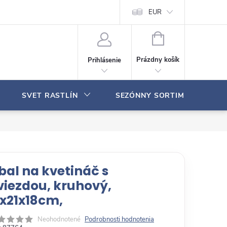
Moja objednávka
EUR
N
Á
Prázdny košík
Prihlásenie
K
U
P
SVET RASTLÍN
SEZÓNNY SORTIMENT
N
Ý
K
O
Š
Í
K
bal na kvetináč s
viezdou, kruhový,
1x21x18cm,
Neohodnotené
Podrobnosti hodnotenia