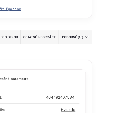
čka:
Ego dekor
EGO DEKOR
OSTATNÉ INFORMÁCIE
PODOBNÉ (15)
točné parametre
N
:
4044924675841
tiv
:
Hviezda