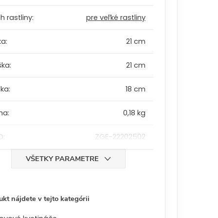
h rastliny
:
pre veľké rastliny
ka
:
21 cm
ška
:
21 cm
bka
:
18 cm
ha
:
0,18 kg
D
:
ZGE-22202502
VŠETKY PARAMETRE
kt nájdete v tejto kategórii