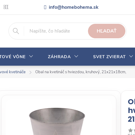
info@homebohema.sk
🇨🇿 Pro zákazníky z České republiky
Veľkoobchodná spolupráca
HĽADAŤ
YTOVÉ VÔNE
ZÁHRADA
SVET ZVIERAT
vové kvetináče
Obal na kvetináč s hviezdou, kruhový, 21x21x18cm,
O
h
2