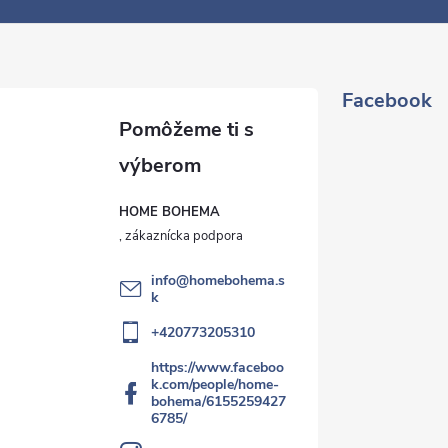
Facebook
HOME BOHEMA
info
@
homebohema.s
k
+420773205310
https://www.faceboo
k.com/people/home-
bohema/6155259427
6785/