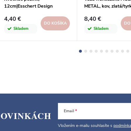
12cm|Esschert Design
METAL, kov, zlatá/tyr
patina, pr.8x8cm
4,40 €
8,40 €
DO KOŠÍKA
DO
Skladem
Skladem
Email
NOVINKÁCH
Vložením e-mailu souhlasíte s
podmínka