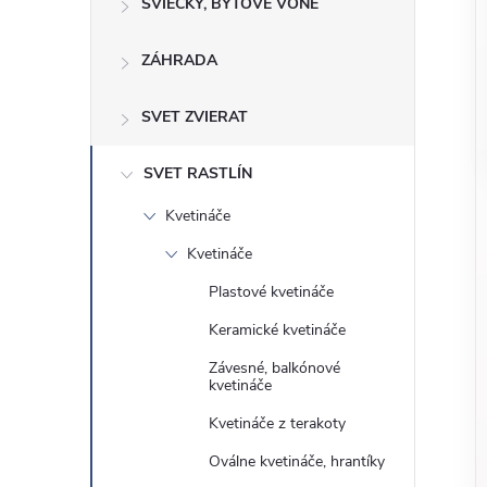
o
SVIEČKY, BYTOVÉ VÔNE
n
č
ZÁHRADA
ý
i
ť
p
SVET ZVIERAT
k
a
a
SVET RASTLÍN
t
Kvetináče
e
n
g
Kvetináče
ó
e
Plastové kvetináče
r
Keramické kvetináče
l
i
Závesné, balkónové
e
kvetináče
Kvetináče z terakoty
Oválne kvetináče, hrantíky