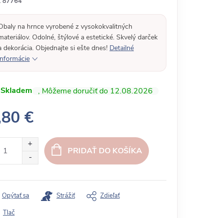
:
87764
Obaly na hrnce vyrobené z vysokokvalitných
materiálov. Odolné, štýlové a estetické. Skvelý darček
a dekorácia. Objednajte si ešte dnes!
Detailné
informácie
Skladem
12.08.2026
,80 €
PRIDAŤ DO KOŠÍKA
Opýtať sa
Strážiť
Zdieľať
Tlač