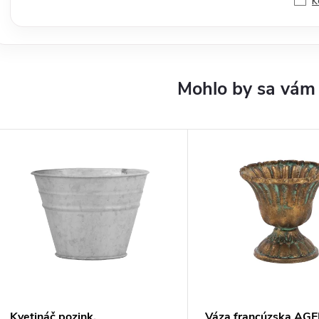
K
Kvetináč pozink,
Váza francúzska AG