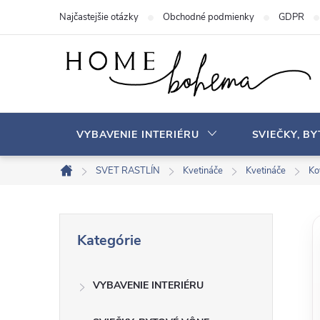
P
Najčastejšie otázky
Obchodné podmienky
GDPR
r
e
j
s
ť
n
VYBAVENIE INTERIÉRU
SVIEČKY, B
a
o
SVET RASTLÍN
Kvetináče
Kvetináče
Ko
D
b
o
s
m
B
P
a
o
Kategórie
r
v
h
o
e
s
VYBAVENIE INTERIÉRU
č
k