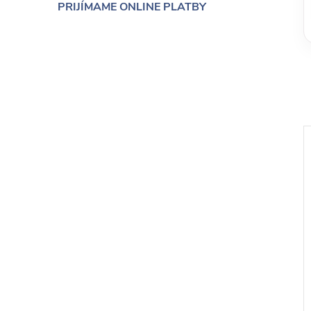
PRIJÍMAME ONLINE PLATBY
podtáckom, potlač
Obal na kvetináč na podstavci,