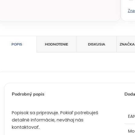
v
Zna
á
c
e
n
a
POPIS
HODNOTENIE
DISKUSIA
ZNAČKA
:
Podrobný popis
Doda
Popisok sa pripravuje. Pokiaľ potrebuješ
EA
detailné informácie, neváhaj nás
kontaktovať.
Mo