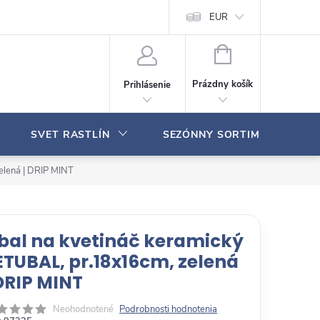
Moja objednávka
EUR
N
Á
Prázdny košík
Prihlásenie
K
U
P
SVET RASTLÍN
SEZÓNNY SORTIMENT
N
Ý
K
elená | DRIP MINT
O
Š
Í
K
bal na kvetináč keramický
ETUBAL, pr.18x16cm, zelená
 DRIP MINT
Neohodnotené
Podrobnosti hodnotenia