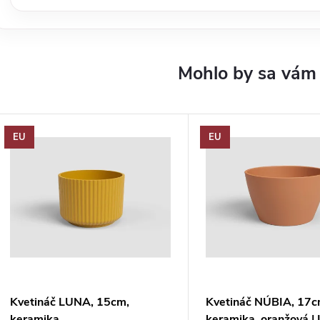
EU
EU
Kvetináč LUNA, 15cm,
Kvetináč NÚBIA, 17c
keramika,
keramika, oranžová |