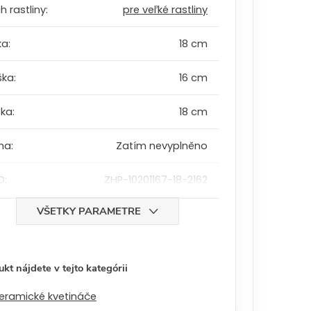
h rastliny
:
pre veľké rastliny
ka
:
18 cm
ška
:
16 cm
bka
:
18 cm
ha
:
Zatím nevyplněno
D
:
ZHP-10201167-18-2162
VŠETKY PARAMETRE
kt nájdete v tejto kategórii
eramické kvetináče