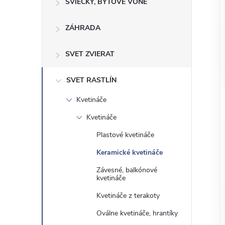
o
SVIEČKY, BYTOVÉ VÔNE
n
č
ZÁHRADA
ý
i
ť
p
SVET ZVIERAT
k
a
a
SVET RASTLÍN
t
Kvetináče
e
n
g
Kvetináče
ó
e
Plastové kvetináče
r
Keramické kvetináče
l
i
Závesné, balkónové
e
kvetináče
Kvetináče z terakoty
Oválne kvetináče, hrantíky