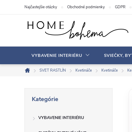
P
Najčastejšie otázky
Obchodné podmienky
GDPR
r
e
j
s
ť
n
VYBAVENIE INTERIÉRU
SVIEČKY, B
a
o
SVET RASTLÍN
Kvetináče
Kvetináče
Ke
D
b
o
s
m
B
P
a
o
Kategórie
r
v
h
o
e
s
VYBAVENIE INTERIÉRU
č
k