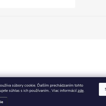
oužíva súbory cookie. Ďalším prechádzaním tohto
jete súhlas s ich používaním.. Viac informácií
zde
.
ie