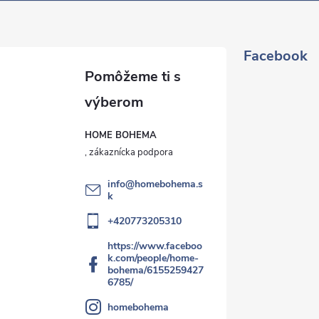
Facebook
HOME BOHEMA
info
@
homebohema.s
k
+420773205310
https://www.faceboo
k.com/people/home-
bohema/6155259427
6785/
homebohema