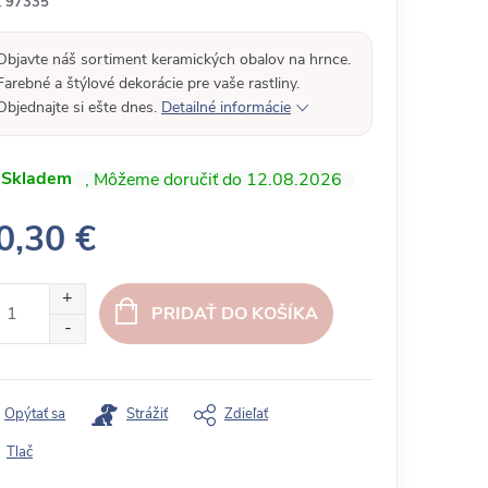
:
97335
Objavte náš sortiment keramických obalov na hrnce.
Farebné a štýlové dekorácie pre vaše rastliny.
Objednajte si ešte dnes.
Detailné informácie
Skladem
12.08.2026
0,30 €
PRIDAŤ DO KOŠÍKA
Opýtať sa
Strážiť
Zdieľať
Tlač