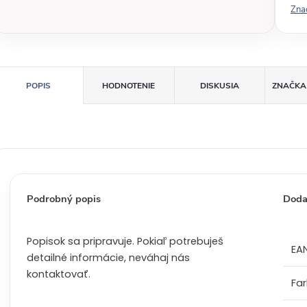
Zna
á
c
e
n
a
POPIS
HODNOTENIE
DISKUSIA
ZNAČKA
:
Podrobný popis
Doda
Popisok sa pripravuje. Pokiaľ potrebuješ
EA
detailné informácie, neváhaj nás
kontaktovať.
Fa