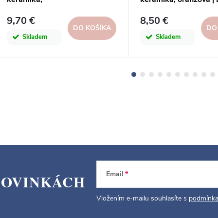
žltá|YELLOW|Artevasi
TERRACOTTA | Artev
9,70 €
8,50 €
DO KOŠÍKA
DO
Skladem
Skladem
Email
NOVINKÁCH
Vložením e-mailu souhlasíte s
podmínka