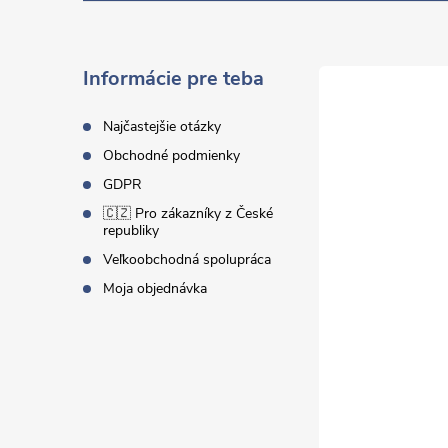
p
ä
Informácie pre teba
t
Najčastejšie otázky
Obchodné podmienky
i
GDPR
🇨🇿 Pro zákazníky z České
e
republiky
Veľkoobchodná spolupráca
Moja objednávka