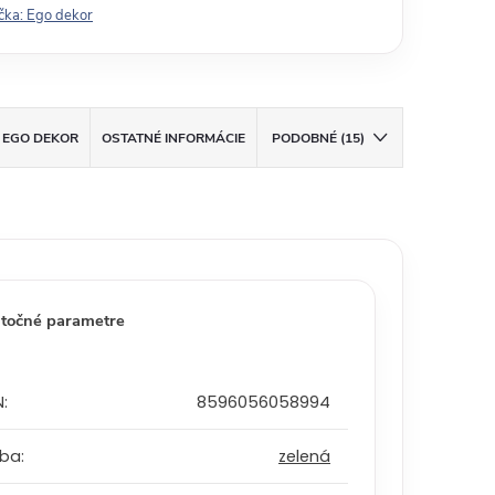
čka:
Ego dekor
EGO DEKOR
OSTATNÉ INFORMÁCIE
PODOBNÉ (15)
točné parametre
N
:
8596056058994
rba
:
zelená