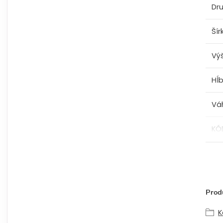
Dru
Šír
Vý
Hĺ
Vá
KÓ
Produ
K