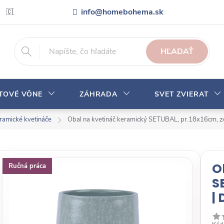
info@homebohema.sk
🇨🇿 Pro zákazníky z České republiky
Veľkoobchodná spolupráca
HĽADAŤ
YTOVÉ VÔNE
ZÁHRADA
SVET ZVIERAT
ramické kvetináče
Obal na kvetináč keramický SETUBAL, pr.18x16cm, z
O
Ručná práca
S
|