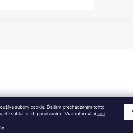
oužíva súbory cookie. Ďalším prechádzaním tohto
jete súhlas s ich používaním.. Viac informácií
zde
.
ie