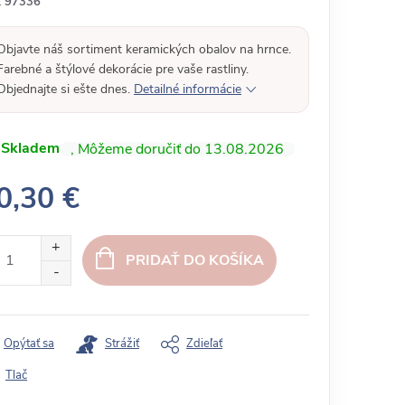
:
97336
Objavte náš sortiment keramických obalov na hrnce.
Farebné a štýlové dekorácie pre vaše rastliny.
Objednajte si ešte dnes.
Detailné informácie
Skladem
13.08.2026
0,30 €
PRIDAŤ DO KOŠÍKA
Opýtať sa
Strážiť
Zdieľať
Tlač