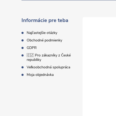
p
ä
Informácie pre teba
t
Najčastejšie otázky
Obchodné podmienky
i
GDPR
🇨🇿 Pro zákazníky z České
e
republiky
Veľkoobchodná spolupráca
Moja objednávka