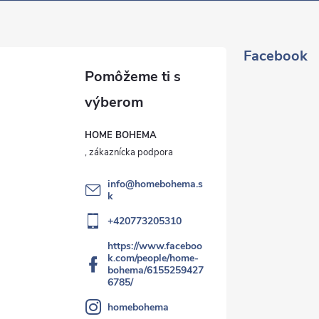
Facebook
HOME BOHEMA
info
@
homebohema.s
k
+420773205310
https://www.faceboo
k.com/people/home-
bohema/6155259427
6785/
homebohema