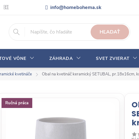
info@homebohema.sk
🇨🇿 Pro zákazníky z České republiky
Veľkoobchodná spolupráca
HĽADAŤ
YTOVÉ VÔNE
ZÁHRADA
SVET ZVIERAT
ramické kvetináče
Obal na kvetináč keramický SETUBAL, pr.18x16cm, 
O
Ručná práca
S
k