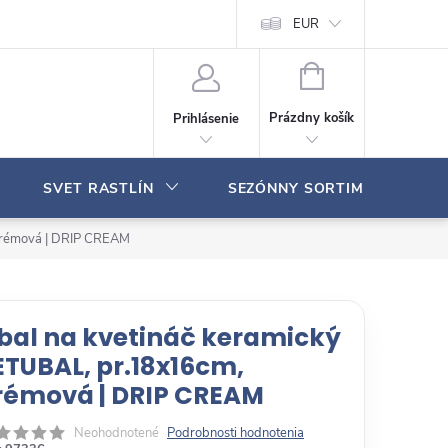
Moja objednávka
EUR
N
Á
Prázdny košík
Prihlásenie
K
U
P
SVET RASTLÍN
SEZÓNNY SORTIMENT
N
Ý
K
krémová | DRIP CREAM
O
Š
Í
K
bal na kvetináč keramický
ETUBAL, pr.18x16cm,
rémová | DRIP CREAM
Neohodnotené
Podrobnosti hodnotenia