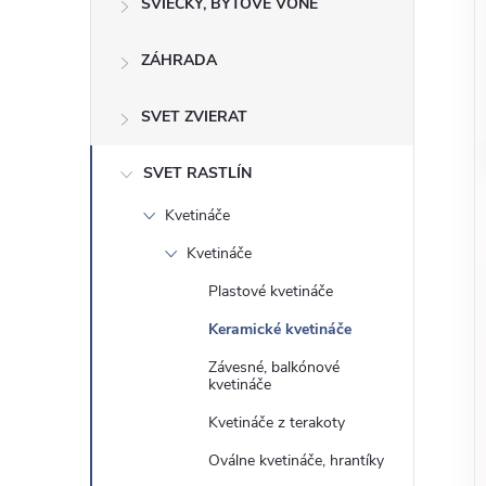
o
SVIEČKY, BYTOVÉ VÔNE
n
č
ZÁHRADA
ý
i
ť
p
SVET ZVIERAT
k
a
a
SVET RASTLÍN
t
Kvetináče
e
n
g
Kvetináče
ó
e
Plastové kvetináče
r
Keramické kvetináče
l
i
Závesné, balkónové
e
kvetináče
Kvetináče z terakoty
Oválne kvetináče, hrantíky