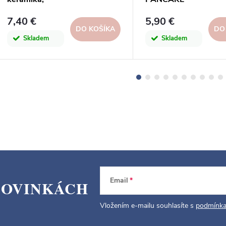
biela|WHITE|Artevasi
7,40 €
5,90 €
DO KOŠÍKA
DO
Skladem
Skladem
Email
NOVINKÁCH
Vložením e-mailu souhlasíte s
podmínka