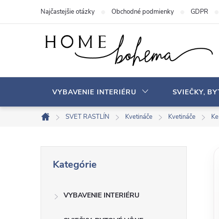
P
Najčastejšie otázky
Obchodné podmienky
GDPR
r
e
j
s
ť
n
VYBAVENIE INTERIÉRU
SVIEČKY, B
a
o
SVET RASTLÍN
Kvetináče
Kvetináče
Ke
D
b
o
s
m
B
P
a
o
Kategórie
r
v
h
o
e
s
VYBAVENIE INTERIÉRU
č
k