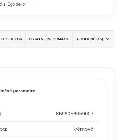
čka:
Ego dekor
EGO DEKOR
OSTATNÉ INFORMÁCIE
PODOBNÉ (15)
točné parametre
N
:
8596056059007
rba
:
krémová