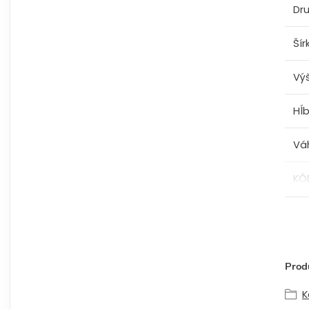
Dru
Šír
Vý
Hĺ
Vá
KÓ
Produ
K