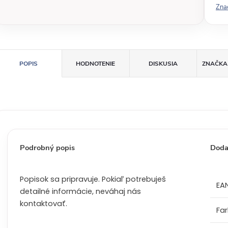
Zna
á
c
e
n
a
POPIS
HODNOTENIE
DISKUSIA
ZNAČKA
:
Podrobný popis
Doda
Popisok sa pripravuje. Pokiaľ potrebuješ
EA
detailné informácie, neváhaj nás
kontaktovať.
Fa