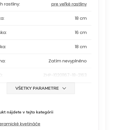
h rastliny
:
pre veľké rastliny
ka
:
18 cm
ška
:
16 cm
bka
:
18 cm
ha
:
Zatím nevyplněno
D
:
ZHP-10201167-18-2163
VŠETKY PARAMETRE
kt nájdete v tejto kategórii
eramické kvetináče