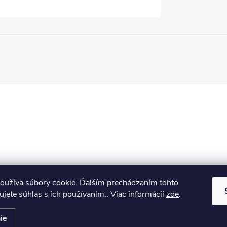
oužíva súbory cookie. Ďalším prechádzaním tohto
jete súhlas s ich používaním.. Viac informácií
zde
.
ie