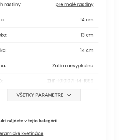
h rastliny
:
pre malé rastliny
ka
:
14 cm
ška
:
13 cm
bka
:
14 cm
ha
:
Zatím nevyplněno
D
:
ZHP-10101071-14-1889
VŠETKY PARAMETRE
kt nájdete v tejto kategórii
eramické kvetináče