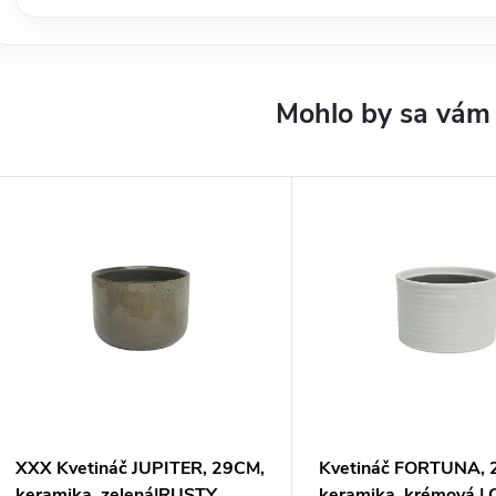
XXX Kvetináč JUPITER, 29CM,
Kvetináč FORTUNA, 
keramika, zelená|RUSTY
keramika, krémová |