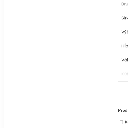
Dru
Šír
Vý
Hĺ
Vá
KÓ
Produ
K