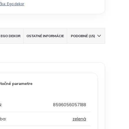
čka:
Ego dekor
EGO DEKOR
OSTATNÉ INFORMÁCIE
PODOBNÉ (15)
točné parametre
N
:
8596056057188
rba
:
zelená