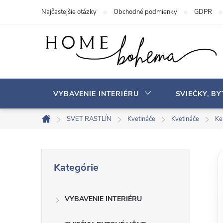
P
Najčastejšie otázky
Obchodné podmienky
GDPR
r
e
j
s
ť
n
VYBAVENIE INTERIÉRU
SVIEČKY, B
a
o
SVET RASTLÍN
Kvetináče
Kvetináče
Ke
D
b
o
s
m
B
P
a
o
Kategórie
r
v
h
o
e
s
VYBAVENIE INTERIÉRU
č
k