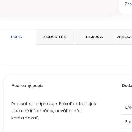
Zna
á
c
e
n
a
POPIS
HODNOTENIE
DISKUSIA
ZNAČKA
:
Podrobný popis
Doda
Popisok sa pripravuje. Pokiaľ potrebuješ
EA
detailné informácie, neváhaj nás
kontaktovať.
Fa