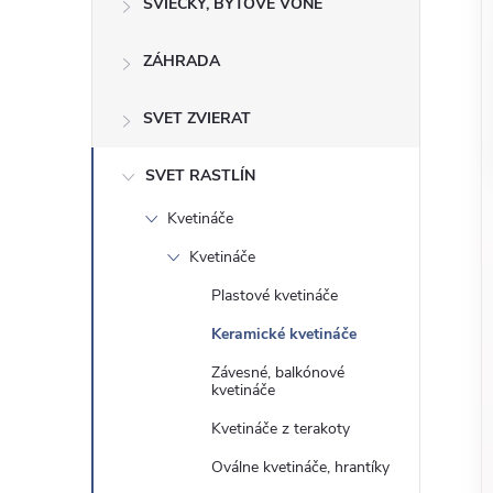
o
SVIEČKY, BYTOVÉ VÔNE
n
č
ZÁHRADA
ý
i
ť
p
SVET ZVIERAT
k
a
a
SVET RASTLÍN
t
Kvetináče
e
n
g
Kvetináče
ó
e
Plastové kvetináče
r
Keramické kvetináče
l
i
Závesné, balkónové
e
kvetináče
Kvetináče z terakoty
Oválne kvetináče, hrantíky