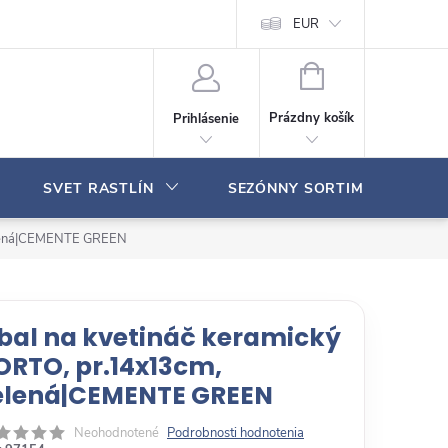
Moja objednávka
EUR
N
Á
Prázdny košík
Prihlásenie
K
U
P
SVET RASTLÍN
SEZÓNNY SORTIMENT
N
Ý
K
zelená|CEMENTE GREEN
O
Š
Í
K
bal na kvetináč keramický
ORTO, pr.14x13cm,
elená|CEMENTE GREEN
Neohodnotené
Podrobnosti hodnotenia