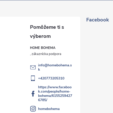
Facebook
HOME BOHEMA
info
@
homebohema.s
k
+420773205310
https://www.faceboo
k.com/people/home-
bohema/6155259427
6785/
homebohema