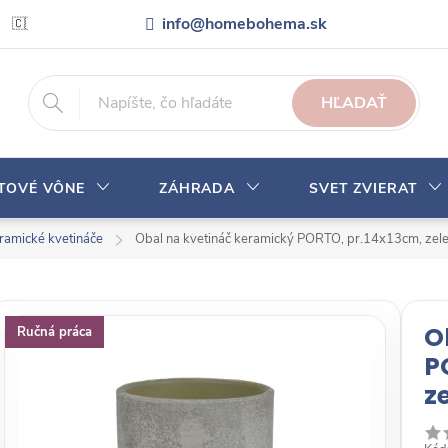
info@homebohema.sk
🇨🇿 Pro zákazníky z České republiky
Veľkoobchodná spolupráca
HĽADAŤ
YTOVÉ VÔNE
ZÁHRADA
SVET ZVIERAT
ramické kvetináče
Obal na kvetináč keramický PORTO, pr.14x13cm, 
O
Ručná práca
P
z