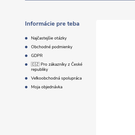
p
ä
Informácie pre teba
t
Najčastejšie otázky
Obchodné podmienky
i
GDPR
🇨🇿 Pro zákazníky z České
e
republiky
Veľkoobchodná spolupráca
Moja objednávka