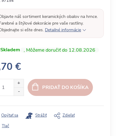
:
97154
Objavte náš sortiment keramických obalov na hrnce.
Farebné a štýlové dekorácie pre vaše rastliny.
Objednajte si ešte dnes.
Detailné informácie
Skladem
12.08.2026
,70 €
PRIDAŤ DO KOŠÍKA
Opýtať sa
Strážiť
Zdieľať
Tlač