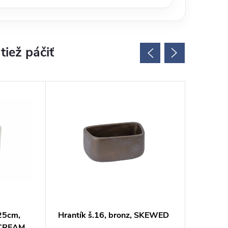
25cm,
Hrantík š.16, bronz, SKEWED
Kvetiná
 CREAM
hnedý, 