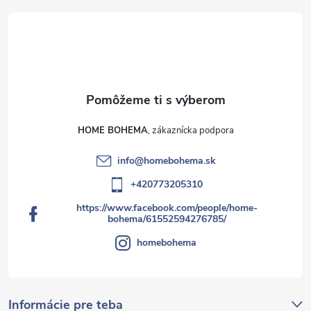
HOME BOHEMA
info
@
homebohema.sk
+420773205310
https://www.facebook.com/people/home-
bohema/61552594276785/
homebohema
Informácie pre teba