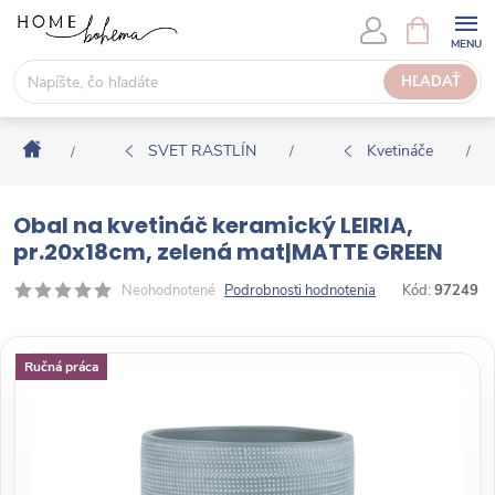
P
N
Á
r
K
e
HĽADAŤ
U
j
P
s
N
Domov
ť
SVET RASTLÍN
Kvetináče
/
/
/
Ý
n
K
a
O
Obal na kvetináč keramický LEIRIA,
o
Š
pr.20x18cm, zelená mat|MATTE GREEN
b
Í
s
Neohodnotené
Podrobnosti hodnotenia
Kód:
97249
K
a
h
Ručná práca