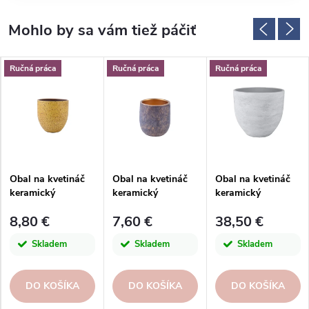
Ručná práca
Ručná práca
Ručná práca
Obal na kvetináč
Obal na kvetináč
Obal na kvetináč
keramický
keramický
keramický
AMADORA,
SANTARÉM,
LISABON,
8,80 €
7,60 €
38,50 €
pr.16x14cm,
pr.14x13cm,
pr.35x32cm, sv.
hnedá|DIRTY
zlatá|DARK GOLD
šedá|LIGHT GREY
Skladem
Skladem
Skladem
BROWN
DO KOŠÍKA
DO KOŠÍKA
DO KOŠÍKA