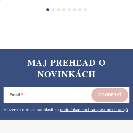
MAJ PREHĽAD O
Z
NOVINKÁCH
á
p
ä
Email
ODOBERAŤ
t
i
Vložením e-mailu souhlasíte s
podmínkami ochrany osobních údajů
e