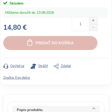
Skladem
13.08.2026
14,80 €
J
e
PRIDAŤ DO KOŠÍKA
d
n
o
t
Opýtať sa
Strážiť
Zdieľať
k
o
Značka:
Ego dekor
v
á
c
e
n
Popis produktu