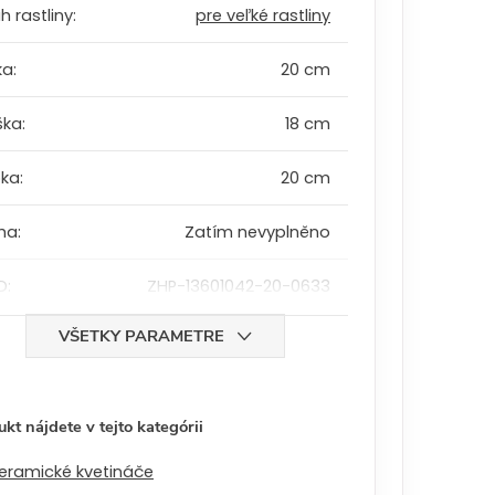
h rastliny
:
pre veľké rastliny
ka
:
20 cm
ška
:
18 cm
bka
:
20 cm
ha
:
Zatím nevyplněno
D
:
ZHP-13601042-20-0633
VŠETKY PARAMETRE
kt nájdete v tejto kategórii
eramické kvetináče