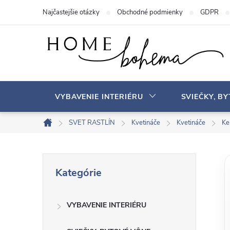
P
Najčastejšie otázky
Obchodné podmienky
GDPR
r
e
j
s
ť
n
VYBAVENIE INTERIÉRU
SVIEČKY, B
a
o
SVET RASTLÍN
Kvetináče
Kvetináče
Ke
D
b
o
s
m
B
P
a
o
Kategórie
r
v
h
o
e
s
VYBAVENIE INTERIÉRU
č
k