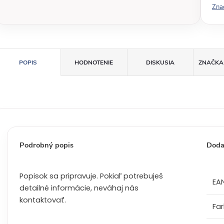
Zna
á
c
e
n
a
POPIS
HODNOTENIE
DISKUSIA
ZNAČKA
:
Podrobný popis
Doda
Popisok sa pripravuje. Pokiaľ potrebuješ
EA
detailné informácie, neváhaj nás
kontaktovať.
Fa