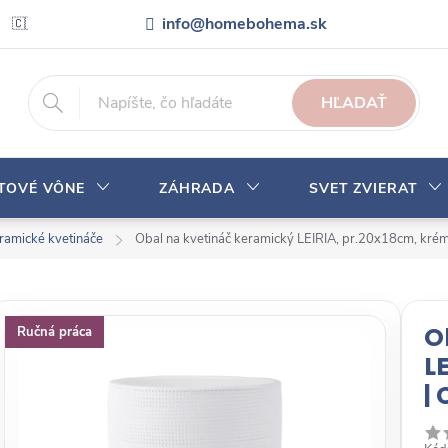
info@homebohema.sk
🇨🇿 Pro zákazníky z České republiky
Veľkoobchodná spolupráca
HĽADAŤ
YTOVÉ VÔNE
ZÁHRADA
SVET ZVIERAT
ramické kvetináče
Obal na kvetináč keramický LEIRIA, pr.20x18cm, kré
O
Ručná práca
L
|