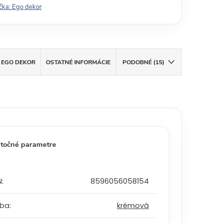
čka:
Ego dekor
EGO DEKOR
OSTATNÉ INFORMÁCIE
PODOBNÉ (15)
točné parametre
N
:
8596056058154
rba
:
krémová