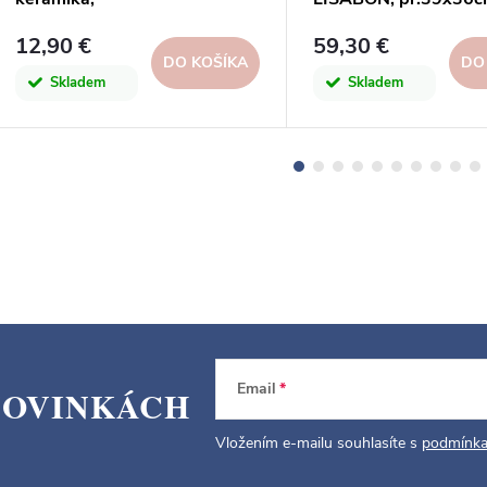
sivá|TAUPE|Artevasi
šedá|LIGHT GREY
12,90 €
59,30 €
DO KOŠÍKA
DO
Skladem
Skladem
Email
NOVINKÁCH
Vložením e-mailu souhlasíte s
podmínka