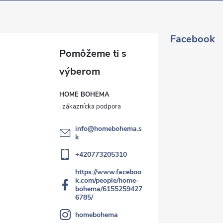
Facebook
HOME BOHEMA
info
@
homebohema.s
k
+420773205310
https://www.faceboo
k.com/people/home-
bohema/6155259427
6785/
homebohema