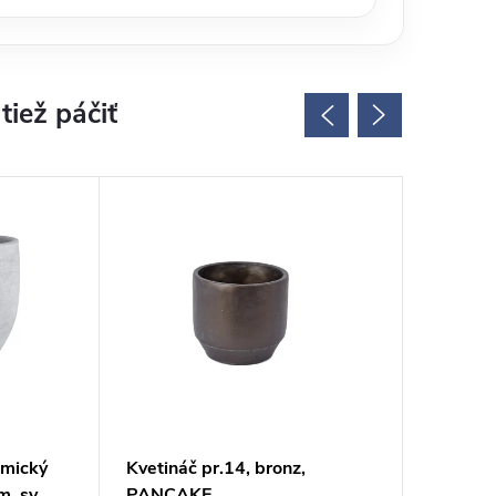
amický
Kvetináč pr.14, bronz,
Kvetiná
, sv.
PANCAKE
hnedý, 