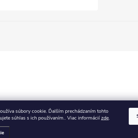
oužíva súbory cookie. Ďalším prechádzaním tohto
jete súhlas s ich používaním.. Viac informácií
zde
.
ie