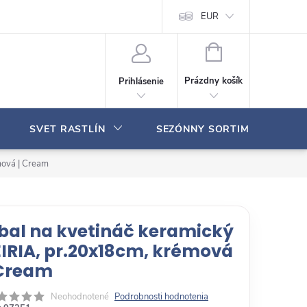
Moja objednávka
EUR
N
Á
Prázdny košík
Prihlásenie
K
U
P
SVET RASTLÍN
SEZÓNNY SORTIMENT
N
Ý
K
mová | Cream
O
Š
Í
K
bal na kvetináč keramický
EIRIA, pr.20x18cm, krémová
 Cream
Neohodnotené
Podrobnosti hodnotenia