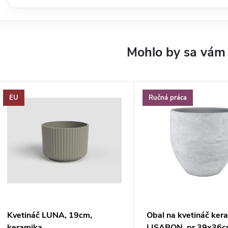
EU
Ručná práca
Kvetináč LUNA, 19cm,
Obal na kvetináč ker
keramika,
LISABON, pr.39x36cm