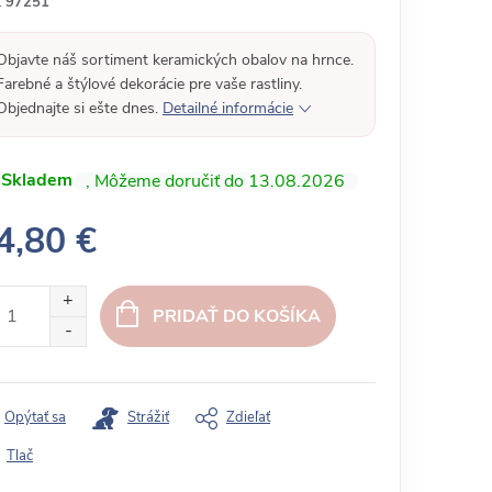
:
97251
Objavte náš sortiment keramických obalov na hrnce.
Farebné a štýlové dekorácie pre vaše rastliny.
Objednajte si ešte dnes.
Detailné informácie
Skladem
13.08.2026
4,80 €
PRIDAŤ DO KOŠÍKA
Opýtať sa
Strážiť
Zdieľať
Tlač