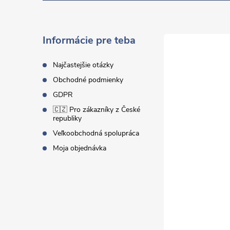
p
ä
Informácie pre teba
t
Najčastejšie otázky
Obchodné podmienky
i
GDPR
🇨🇿 Pro zákazníky z České
e
republiky
Veľkoobchodná spolupráca
Moja objednávka