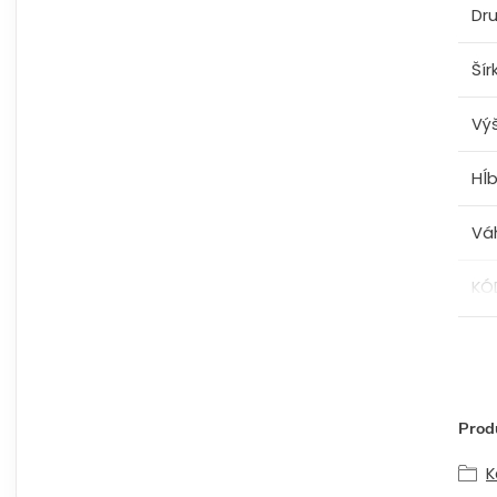
Dru
Šír
Vý
Hĺ
Vá
KÓ
Produ
K