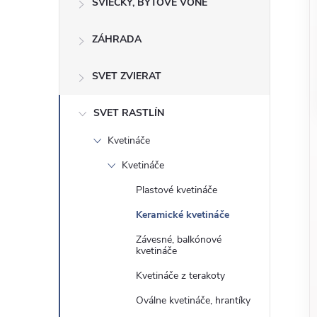
o
SVIEČKY, BYTOVÉ VÔNE
n
č
ZÁHRADA
ý
i
ť
p
SVET ZVIERAT
k
a
a
SVET RASTLÍN
t
Kvetináče
e
n
g
Kvetináče
ó
e
Plastové kvetináče
r
Keramické kvetináče
l
i
Závesné, balkónové
e
kvetináče
Kvetináče z terakoty
Oválne kvetináče, hrantíky