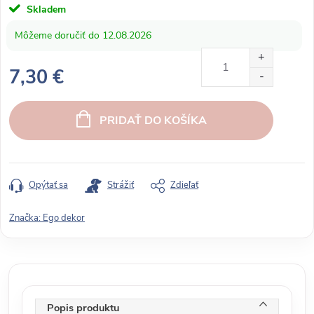
Skladem
12.08.2026
7,30 €
J
e
PRIDAŤ DO KOŠÍKA
d
n
o
t
Opýtať sa
Strážiť
Zdieľať
k
o
Značka:
Ego dekor
v
á
c
e
n
Popis produktu