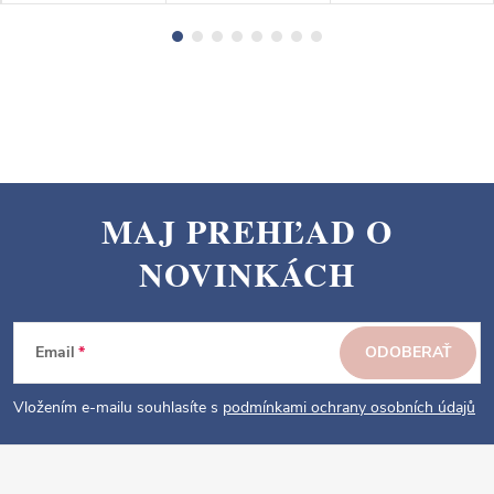
MAJ PREHĽAD O
Z
NOVINKÁCH
á
p
ä
Email
ODOBERAŤ
t
i
Vložením e-mailu souhlasíte s
podmínkami ochrany osobních údajů
e