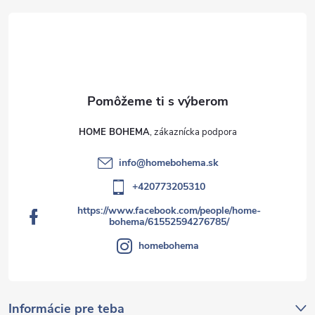
HOME BOHEMA
info
@
homebohema.sk
+420773205310
https://www.facebook.com/people/home-
bohema/61552594276785/
homebohema
Informácie pre teba