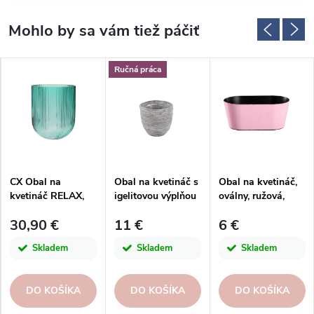
Ručná práca
CX Obal na
Obal na kvetináč s
Obal na kvetináč,
kvetináč RELAX,
igelitovou výplňou
oválny, ružová,
priemer. 20cm,
BALLOON,
27,5x15x11,8cm
30,90 €
11 €
6 €
zelená|Kaheku
pr.15/15x15h
Skladem
Skladem
Skladem
DO KOŠÍKA
DO KOŠÍKA
DO KOŠÍKA