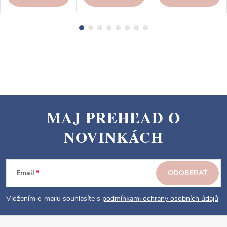
MAJ PREHĽAD O
Z
NOVINKÁCH
á
p
ä
Email
ODOBERAŤ
t
i
Vložením e-mailu souhlasíte s
podmínkami ochrany osobních údajů
e