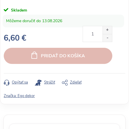
Skladem
13.08.2026
6,60 €
J
e
PRIDAŤ DO KOŠÍKA
d
n
o
t
Opýtať sa
Strážiť
Zdieľať
k
o
Značka:
Ego dekor
v
á
c
e