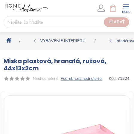
P
N
Á
r
K
e
HĽADAŤ
U
j
P
s
N
Domov
ť
VYBAVENIE INTERIÉRU
Interiérové
/
/
Ý
n
K
a
O
Miska plastová, hranatá, ružová,
o
Š
44x13x2cm
b
Í
s
Neohodnotené
Podrobnosti hodnotenia
Kód:
71324
K
a
h