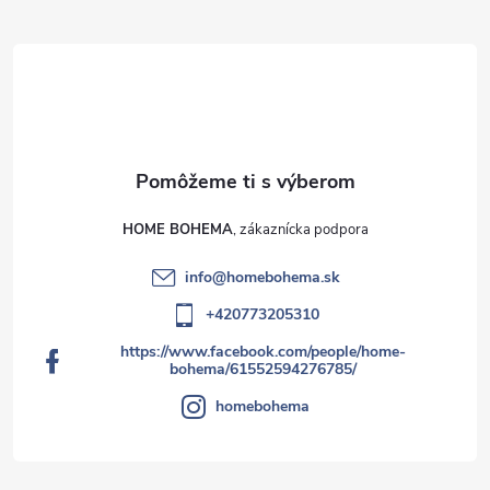
HOME BOHEMA
info
@
homebohema.sk
+420773205310
https://www.facebook.com/people/home-
bohema/61552594276785/
homebohema