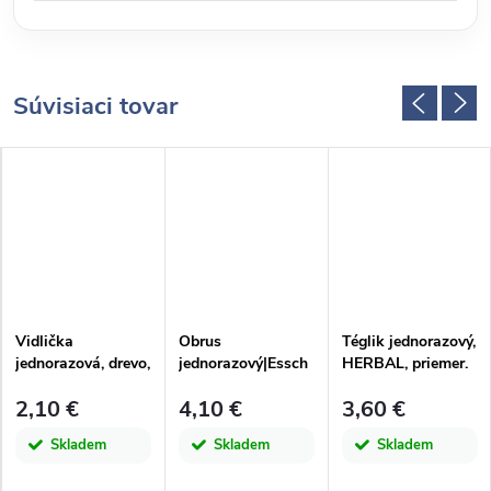
Súvisiaci tovar
Vidlička
Obrus
Téglik jednorazový,
jednorazová, drevo,
jednorazový|Essch
HERBAL, priemer.
8ks|Esschert
ert Design
8cm, 10ks |
2,10 €
4,10 €
3,60 €
Design
Esschert Design
Skladem
Skladem
Skladem