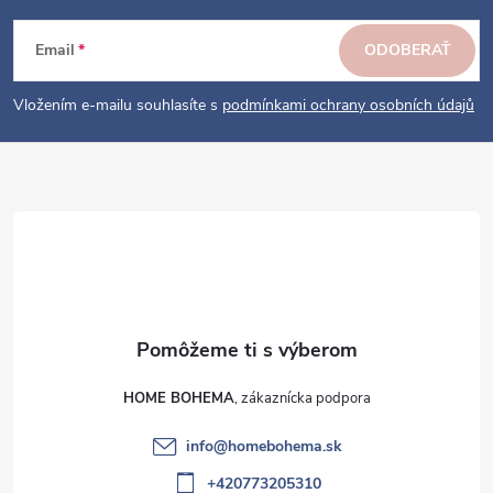
p
ä
Email
ODOBERAŤ
t
i
Vložením e-mailu souhlasíte s
podmínkami ochrany osobních údajů
e
HOME BOHEMA
info
@
homebohema.sk
+420773205310