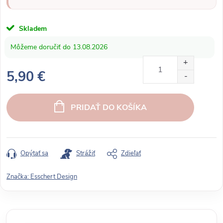
Skladem
13.08.2026
5,90 €
J
e
PRIDAŤ DO KOŠÍKA
d
n
o
t
Opýtať sa
Strážiť
Zdieľať
k
o
Značka:
Esschert Design
v
á
c