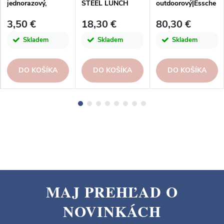
jednorazový,
STEEL LUNCH
outdoorový|Essche
HERBAL, priemer.
BOX, 10x14x7cm |
rt Design
3,50 €
18,30 €
80,30 €
23cm, 8ks |
Esschert Design
Esschert Design
Skladem
Skladem
Skladem
DO KOŠÍKA
DO KOŠÍKA
DO KOŠÍKA
MAJ PREHĽAD O
Z
NOVINKÁCH
á