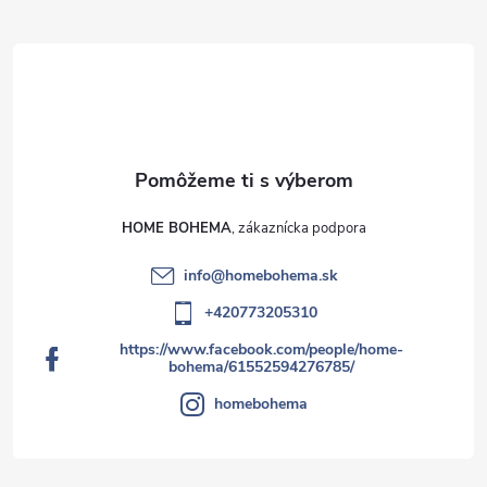
HOME BOHEMA
info
@
homebohema.sk
+420773205310
https://www.facebook.com/people/home-
bohema/61552594276785/
homebohema