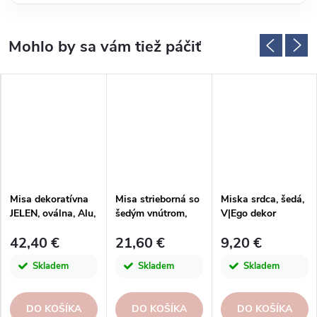
Misa dekoratívna
Misa strieborná so
Miska srdca, šedá,
JELEN, oválna, Alu,
šedým vnútrom,
V|Ego dekor
strieborná,
20cm, biela|Ego
42,40 €
21,60 €
9,20 €
dekor
Skladem
Skladem
Skladem
DO KOŠÍKA
DO KOŠÍKA
DO KOŠÍKA