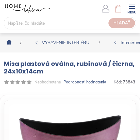
P
N
Á
r
K
e
HĽADAŤ
U
j
P
s
N
Domov
ť
VYBAVENIE INTERIÉRU
Interiérové
/
/
Ý
n
K
a
O
Misa plastová oválna, rubínová / čierna,
o
Š
24x10x14cm
b
Í
s
Neohodnotené
Podrobnosti hodnotenia
Kód:
73843
K
a
h