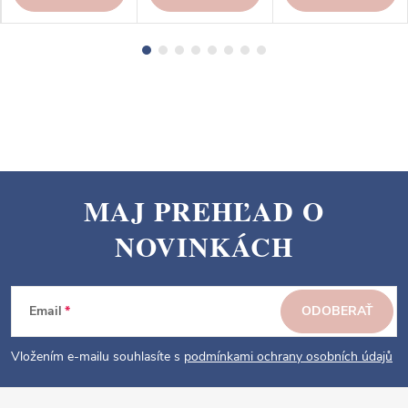
MAJ PREHĽAD O
Z
NOVINKÁCH
á
p
ä
Email
ODOBERAŤ
t
i
Vložením e-mailu souhlasíte s
podmínkami ochrany osobních údajů
e