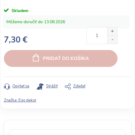
Skladem
13.08.2026
7,30 €
J
e
PRIDAŤ DO KOŠÍKA
d
n
o
t
Opýtať sa
Strážiť
Zdieľať
k
o
Značka:
Ego dekor
v
á
c
e