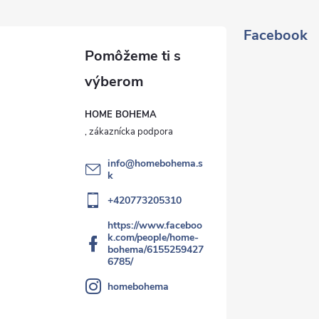
Facebook
HOME BOHEMA
info
@
homebohema.s
k
+420773205310
https://www.faceboo
k.com/people/home-
bohema/6155259427
6785/
homebohema