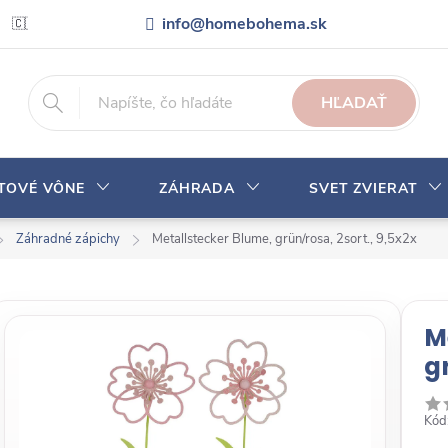
info@homebohema.sk
🇨🇿 Pro zákazníky z České republiky
Veľkoobchodná spolupráca
HĽADAŤ
YTOVÉ VÔNE
ZÁHRADA
SVET ZVIERAT
Záhradné zápichy
Metallstecker Blume, grün/rosa, 2sort., 9,5x2x
M
g
Kód