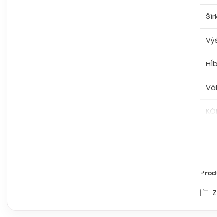
Šír
Vý
Hĺ
Vá
KÓ
Produ
Z