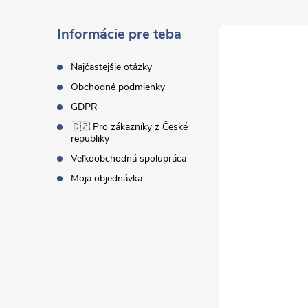
p
ä
Informácie pre teba
t
Najčastejšie otázky
Obchodné podmienky
i
GDPR
🇨🇿 Pro zákazníky z České
e
republiky
Veľkoobchodná spolupráca
Moja objednávka