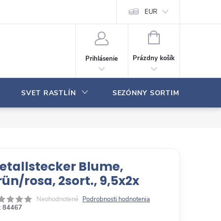
Moja objednávka
EUR
N
Á
Prázdny košík
Prihlásenie
K
U
P
SVET RASTLÍN
SEZÓNNY SORTIMENT
N
Ý
K
O
Š
Í
K
etallstecker Blume,
rün/rosa, 2sort., 9,5x2x
Neohodnotené
Podrobnosti hodnotenia
:
84467