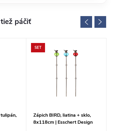
SET
tulipán,
Zápich BIRD, liatina + sklo,
Plôtik 
8x118cm | Esschert Design