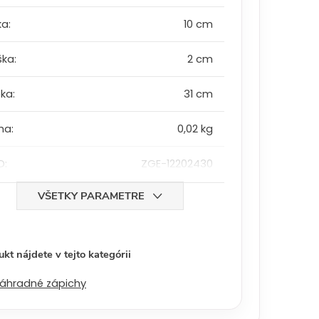
ka
:
10 cm
ška
:
2 cm
bka
:
31 cm
ha
:
0,02 kg
D
:
ZGE-12202430
VŠETKY PARAMETRE
kt nájdete v tejto kategórii
áhradné zápichy