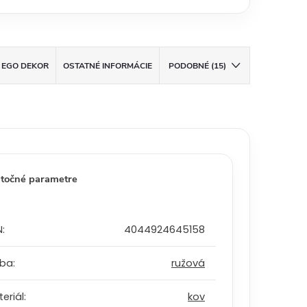
EGO DEKOR
OSTATNÉ INFORMÁCIE
PODOBNÉ (15)
točné parametre
N
:
4044924645158
rba
:
ružová
eriál
:
kov