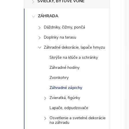
o
SVIEČKY, BYTOVÉ VÔNE
n
č
ZÁHRADA
ý
i
ť
Dáždniky, čižmy, pončá
p
k
Doplnky na terasu
a
a
Záhradné dekorácie, lapače hmyzu
t
e
Skrýše na kľúče a schránky
n
g
Záhradné hodiny
ó
e
Zvonkohry
r
Záhradné zápichy
l
i
e
Zvieratká, figúrky
Lapače, odpudzovače
Osvetlenie a svetelné dekorácie
na záhradu