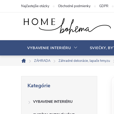
P
Najčastejšie otázky
Obchodné podmienky
GDPR
r
e
j
s
ť
n
VYBAVENIE INTERIÉRU
SVIEČKY, B
a
o
ZÁHRADA
Záhradné dekorácie, lapače hmyzu
D
b
o
s
m
B
P
a
o
Kategórie
r
v
h
o
e
s
VYBAVENIE INTERIÉRU
č
k