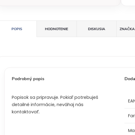
c
e
n
a
POPIS
HODNOTENIE
DISKUSIA
ZNAČKA
:
Podrobný popis
Doda
Popisok sa pripravuje. Pokiaľ potrebuješ
EA
detailné informácie, neváhaj nás
kontaktovať.
Fa
Mat