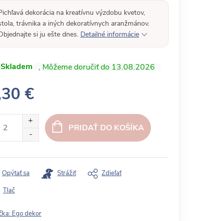
Pichľavá dekorácia na kreatívnu výzdobu kvetov,
stola, trávnika a iných dekoratívnych aranžmánov.
Objednajte si ju ešte dnes.
Detailné informácie
Skladem
13.08.2026
,30 €
PRIDAŤ DO KOŠÍKA
Opýtať sa
Strážiť
Zdieľať
Tlač
čka:
Ego dekor