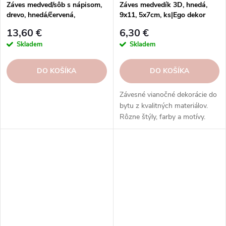
Záves medveď/sôb s nápisom,
Záves medvedík 3D, hnedá,
drevo, hnedá/červená,
9x11, 5x7cm, ks|Ego dekor
11x50x1,5cm|Ego dekor
13,60 €
6,30 €
Skladem
Skladem
DO KOŠÍKA
DO KOŠÍKA
Závesné vianočné dekorácie do
bytu z kvalitných materiálov.
Rôzne štýly, farby a motívy.
Osvetlené a neosvetlené.
Inšpirujte sa na našich
sociálnych sieťach.