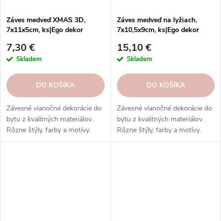
Záves medveď XMAS 3D,
Záves medveď na lyžiach,
7x11x5cm, ks|Ego dekor
7x10,5x9cm, ks|Ego dekor
7,30 €
15,10 €
Skladem
Skladem
DO KOŠÍKA
DO KOŠÍKA
Závesné vianočné dekorácie do
Závesné vianočné dekorácie do
bytu z kvalitných materiálov.
bytu z kvalitných materiálov.
Rôzne štýly, farby a motívy.
Rôzne štýly, farby a motívy.
Osvetlené a neosvetlené.
Osvetlené a neosvetlené.
Inšpirujte sa na našich
Inšpirujte sa na našich
sociálnych sieťach.
sociálnych sieťach.