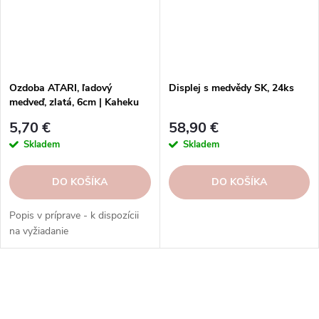
Ozdoba ATARI, ľadový
Displej s medvědy SK, 24ks
medveď, zlatá, 6cm | Kaheku
5,70 €
58,90 €
Skladem
Skladem
DO KOŠÍKA
DO KOŠÍKA
Popis v príprave - k dispozícii
na vyžiadanie
O
v