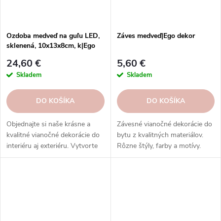
Ozdoba medveď na guľu LED,
Záves medveď|Ego dekor
sklenená, 10x13x8cm, k|Ego
dekor
24,60 €
5,60 €
Skladem
Skladem
DO KOŠÍKA
DO KOŠÍKA
Objednajte si naše krásne a
Závesné vianočné dekorácie do
kvalitné vianočné dekorácie do
bytu z kvalitných materiálov.
interiéru aj exteriéru. Vytvorte
Rôzne štýly, farby a motívy.
čarovnú atmosféru s našimi
Osvetlené a neosvetlené.
svetelnými reťazami, svetelnými
Inšpirujte sa na našich
guľami, svetelnými vencami a
sociálnych sieťach.
ďalšími.