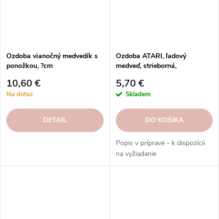
Ozdoba vianočný medvedík s
Ozdoba ATARI, ľadový
ponožkou, ?cm
medveď, strieborná,
6cm|Kaheku
10,60 €
5,70 €
Na dotaz
Skladem
DETAIL
DO KOŠÍKA
Popis v príprave - k dispozícii
na vyžiadanie