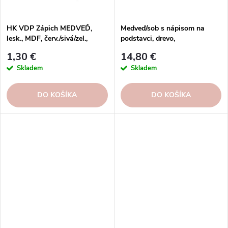
HK VDP Zápich MEDVEĎ,
Medveď/sob s nápisom na
lesk., MDF, červ./sivá/zel.,
podstavci, drevo,
25x33x9, 5cm, disp.24ks, FSC
9,5x52x5,5cm|Ego dekor
1,30 €
14,80 €
100%
Skladem
Skladem
DO KOŠÍKA
DO KOŠÍKA