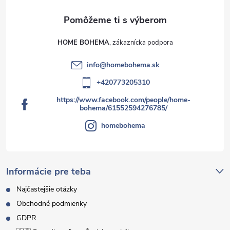
HOME BOHEMA
info
@
homebohema.sk
+420773205310
https://www.facebook.com/people/home-
bohema/61552594276785/
homebohema
Informácie pre teba
Najčastejšie otázky
Obchodné podmienky
GDPR