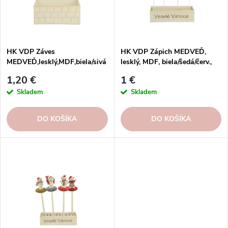
p
r
r
o
o
d
d
u
HK VDP Záves
HK VDP Zápich MEDVEĎ,
u
MEDVEĎ,lesklý,MDF,biela/sivá
lesklý, MDF, biela/šedá/červ.,
k
/
25x32x9, 5cm, disp.24ks, FSC
k
t
1,20 €
1 €
červená,25x38x20cm,disp.72ks
100%
t
o
Skladem
Skladem
, FSC 100%
o
v
v
DO KOŠÍKA
DO KOŠÍKA