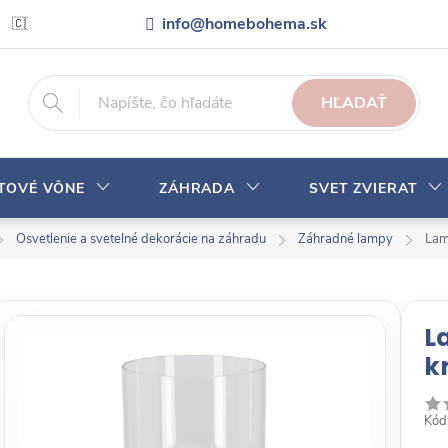
info@homebohema.sk
🇨🇿 Pro zákazníky z České republiky
Veľkoobchodná spolupráca
HĽADAŤ
YTOVÉ VÔNE
ZÁHRADA
SVET ZVIERAT
Osvetlenie a svetelné dekorácie na záhradu
Záhradné lampy
Lam
L
k
Kód