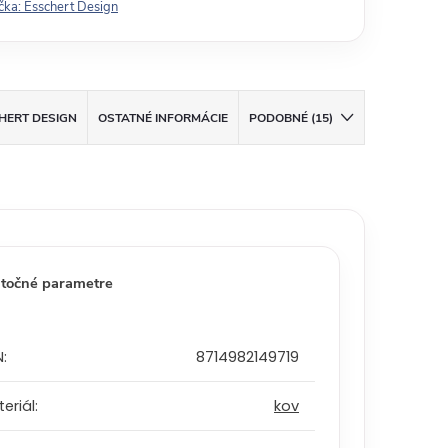
čka:
Esschert Design
HERT DESIGN
OSTATNÉ INFORMÁCIE
PODOBNÉ (15)
točné parametre
N
:
8714982149719
eriál
:
kov