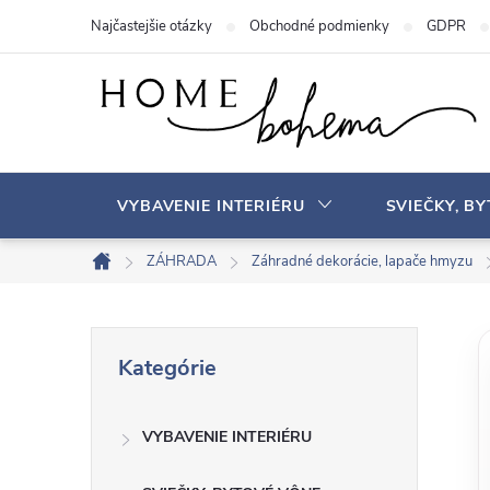
P
Najčastejšie otázky
Obchodné podmienky
GDPR
r
e
j
s
ť
n
VYBAVENIE INTERIÉRU
SVIEČKY, B
a
o
ZÁHRADA
Záhradné dekorácie, lapače hmyzu
D
b
o
s
m
B
P
a
o
Kategórie
r
v
h
o
e
s
VYBAVENIE INTERIÉRU
č
k