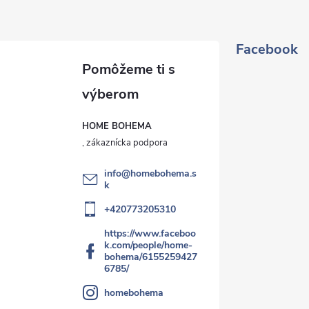
Facebook
HOME BOHEMA
info
@
homebohema.s
k
+420773205310
https://www.faceboo
k.com/people/home-
bohema/6155259427
6785/
homebohema