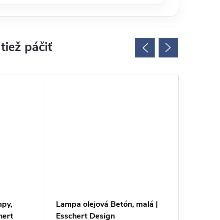
mpy,
Lampa olejová Betón, malá |
Olejová
hert
Esschert Design
M|Essch