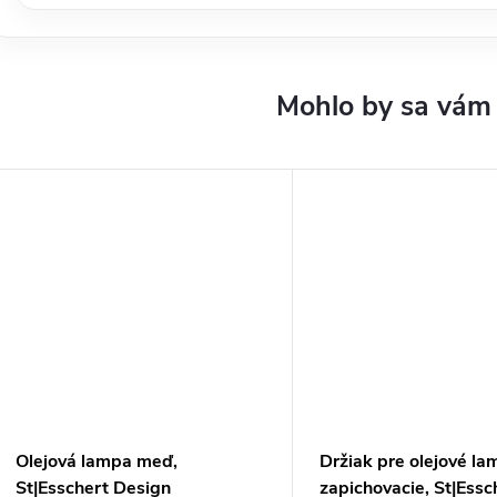
Olejová lampa meď,
Držiak pre olejové la
St|Esschert Design
zapichovacie, St|Essc