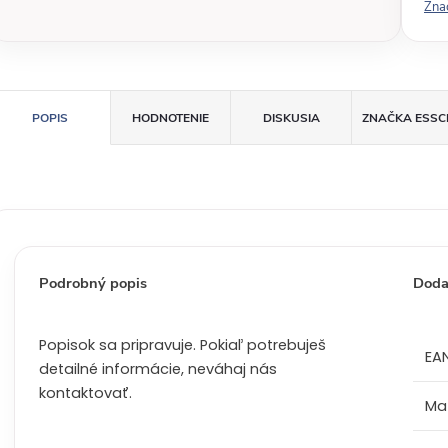
Zna
á
c
e
n
a
POPIS
HODNOTENIE
DISKUSIA
ZNAČKA
ESSC
:
Podrobný popis
Doda
Popisok sa pripravuje. Pokiaľ potrebuješ
EA
detailné informácie, neváhaj nás
kontaktovať.
Mat