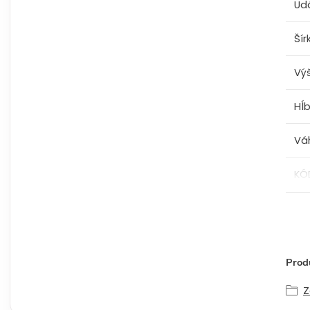
Ud
Šír
Vý
Hĺ
Vá
KÓ
Produ
Z