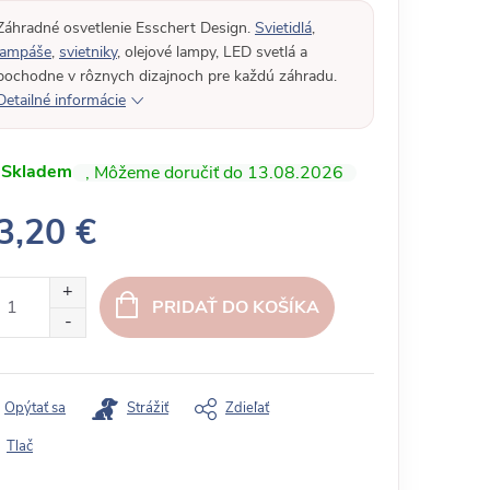
Záhradné osvetlenie Esschert Design.
Svietidlá
,
lampáše
,
svietniky
, olejové lampy, LED svetlá a
pochodne v rôznych dizajnoch pre každú záhradu.
Detailné informácie
Skladem
13.08.2026
3,20 €
PRIDAŤ DO KOŠÍKA
Opýtať sa
Strážiť
Zdieľať
Tlač