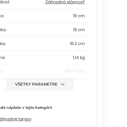
álost
:
Záhradná slávnosť
ka
:
19 cm
ška
:
19 cm
bka
:
16.2 cm
ha
:
1,14 kg
D
:
ZEE-FF424
VŠETKY PARAMETRE
kt nájdete v tejto kategórii
áhradné lampy