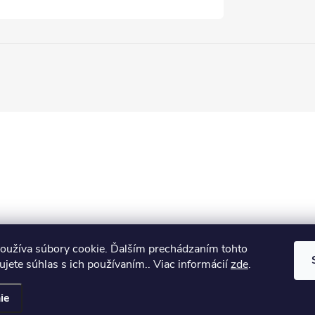
oužíva súbory cookie. Ďalším prechádzaním tohto
jete súhlas s ich používaním.. Viac informácií
zde
.
ie