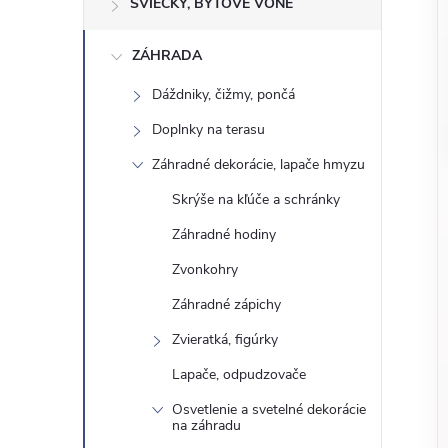
o
SVIEČKY, BYTOVÉ VÔNE
n
č
ZÁHRADA
ý
i
ť
Dáždniky, čižmy, pončá
p
k
Doplnky na terasu
a
a
Záhradné dekorácie, lapače hmyzu
t
e
Skrýše na kľúče a schránky
n
g
Záhradné hodiny
ó
e
Zvonkohry
r
Záhradné zápichy
l
i
e
Zvieratká, figúrky
Lapače, odpudzovače
Osvetlenie a svetelné dekorácie
na záhradu