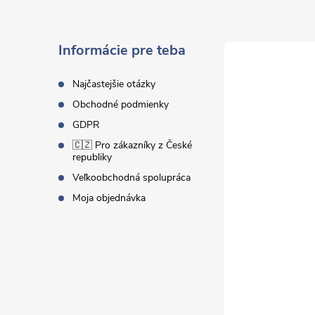
p
ä
Informácie pre teba
t
Najčastejšie otázky
Obchodné podmienky
i
GDPR
🇨🇿 Pro zákazníky z České
e
republiky
Veľkoobchodná spolupráca
Moja objednávka