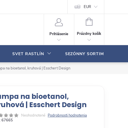
Moja objednávka
EUR
N
Á
Prázdny košík
Prihlásenie
K
U
P
SVET RASTLÍN
SEZÓNNY SORTIMENT
N
Ý
K
pa na bioetanol, kruhová | Esschert Design
O
Š
Í
K
ampa na bioetanol,
ruhová | Esschert Design
Neohodnotené
Podrobnosti hodnotenia
:
67665