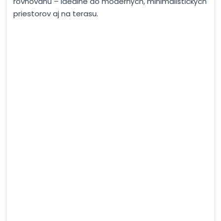
rovnováhu – ideálne do moderných, minimalistických
priestorov aj na terasu.