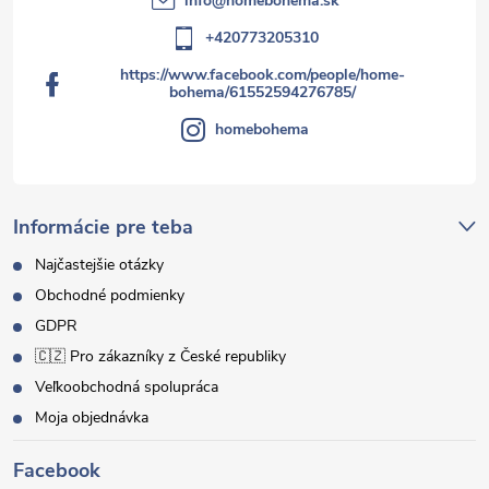
info
@
homebohema.sk
+420773205310
https://www.facebook.com/people/home-
bohema/61552594276785/
homebohema
Informácie pre teba
Najčastejšie otázky
Obchodné podmienky
GDPR
🇨🇿 Pro zákazníky z České republiky
Veľkoobchodná spolupráca
Moja objednávka
Facebook