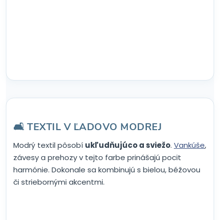
🛋️ TEXTIL V ĽADOVO MODREJ
Modrý textil pôsobí
ukľudňujúco a sviežo
.
Vankúše
,
závesy a prehozy v tejto farbe prinášajú pocit
harmónie. Dokonale sa kombinujú s bielou, béžovou
či striebornými akcentmi.