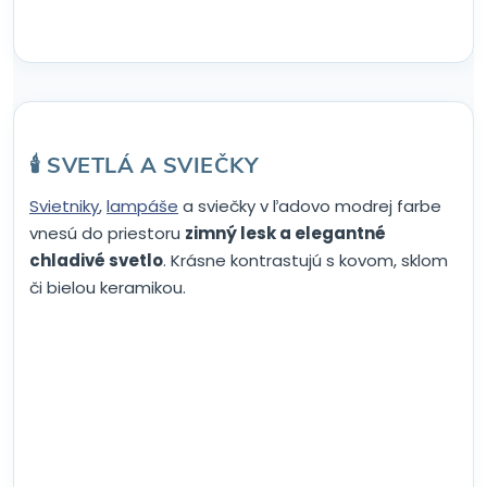
🕯️ SVETLÁ A SVIEČKY
Svietniky
,
lampáše
a sviečky v ľadovo modrej farbe
vnesú do priestoru
zimný lesk a elegantné
chladivé svetlo
. Krásne kontrastujú s kovom, sklom
či bielou keramikou.