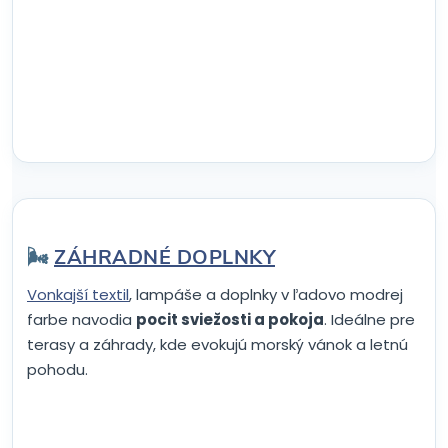
🌬️
ZÁHRADNÉ DOPLNKY
Vonkajší textil
, lampáše a doplnky v ľadovo modrej
farbe navodia
pocit sviežosti a pokoja
. Ideálne pre
terasy a záhrady, kde evokujú morský vánok a letnú
pohodu.