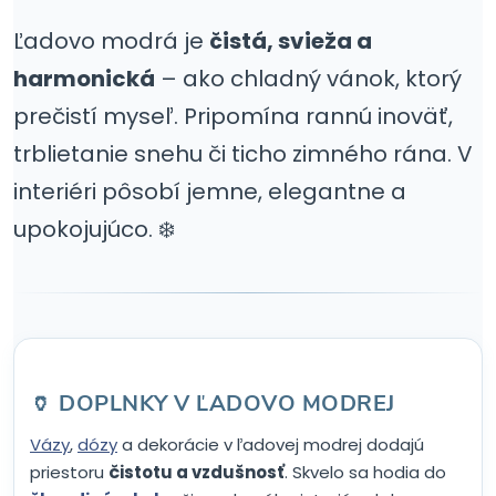
Ľadovo modrá je
čistá, svieža a
harmonická
– ako chladný vánok, ktorý
prečistí myseľ. Pripomína rannú inoväť,
trblietanie snehu či ticho zimného rána. V
interiéri pôsobí jemne, elegantne a
upokojujúco. ❄️
🏺 DOPLNKY V ĽADOVO MODREJ
Vázy
,
dózy
a dekorácie v ľadovej modrej dodajú
priestoru
čistotu a vzdušnosť
. Skvelo sa hodia do