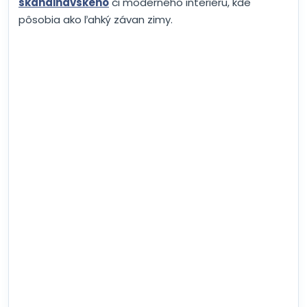
škandinávskeho
či moderného interiéru, kde
pôsobia ako ľahký závan zimy.