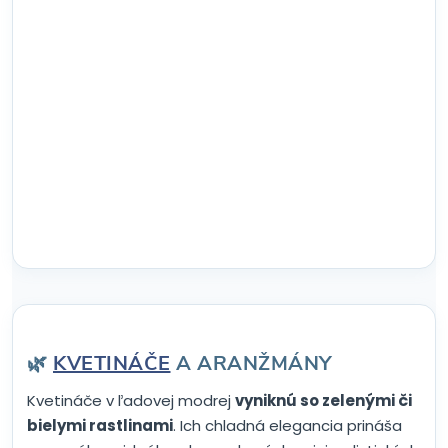
🌿
KVETINÁČE
A ARANŽMÁNY
Kvetináče v ľadovej modrej
vyniknú so zelenými či
bielymi rastlinami
. Ich chladná elegancia prináša