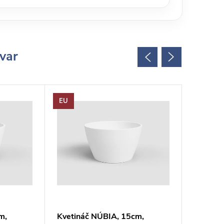
ovar
EU
EU
m,
Kvetináč NÚBIA, 15cm,
Kvetiná