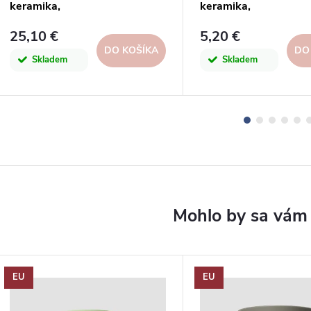
keramika,
keramika,
biela|WHITE|Artevasi
biela|WHITE|Artevas
25,10 €
5,20 €
DO KOŠÍKA
DO
Skladem
Skladem
EU
EU