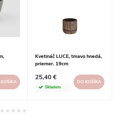
m,
Kvetináč LUCE, tmavo hnedá,
Kvetiná
priemer. 19cm
hnedý, 
Design
25,40 €
26,70 
 KOŠÍKA
DO KOŠÍKA
Skladem
Skl