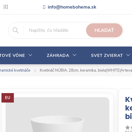
info@homebohema.sk
🇨🇿 Pro zákazníky z České republiky
Veľkoobchodná spolupráca
HĽADAŤ
YTOVÉ VÔNE
ZÁHRADA
SVET ZVIERAT
ramické kvetináče
Kvetináč NÚBIA, 28cm, keramika, biela|WHITE|Arteva
K
EU
k
b