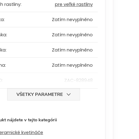
h rastliny
:
pre veľké rastliny
ka
:
Zatím nevyplněno
ška
:
Zatím nevyplněno
bka
:
Zatím nevyplněno
ha
:
Zatím nevyplněno
D
:
ZAC-828948
VŠETKY PARAMETRE
kt nájdete v tejto kategórii
eramické kvetináče