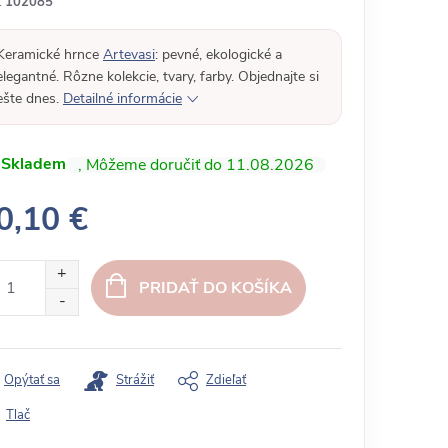
:
102085
Keramické hrnce
Artevasi
: pevné, ekologické a
elegantné. Rôzne kolekcie, tvary, farby. Objednajte si
ešte dnes.
Detailné informácie
Skladem
11.08.2026
0,10 €
PRIDAŤ DO KOŠÍKA
Opýtať sa
Strážiť
Zdieľať
Tlač