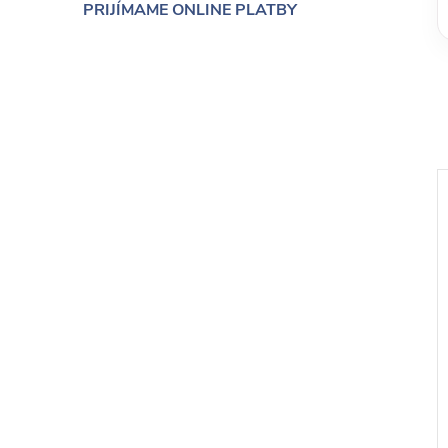
PRIJÍMAME ONLINE PLATBY
EU
ÚBIA, 20cm,
Kvetináč NÚBIA, 22cm,