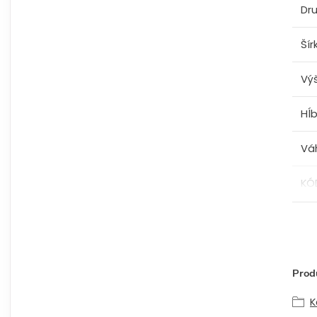
Dru
Šír
Vý
Hĺ
Vá
KÓ
Produ
K