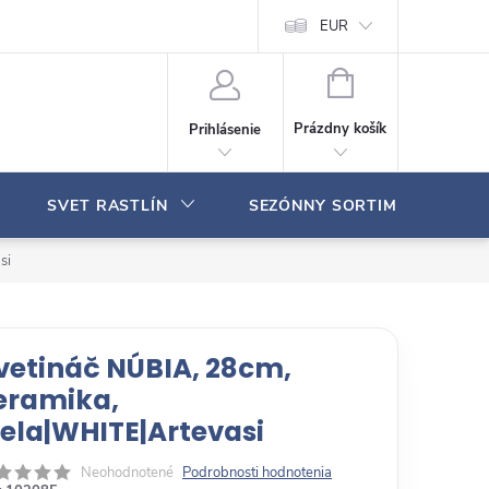
Moja objednávka
EUR
N
Á
Prázdny košík
Prihlásenie
K
U
P
SVET RASTLÍN
SEZÓNNY SORTIMENT
N
Ý
K
si
O
Š
Í
K
vetináč NÚBIA, 28cm,
eramika,
iela|WHITE|Artevasi
Neohodnotené
Podrobnosti hodnotenia