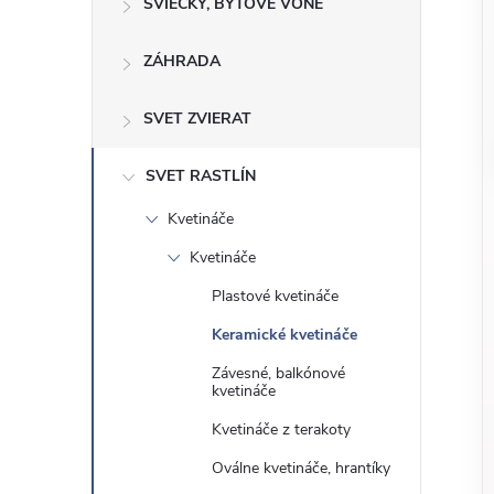
o
SVIEČKY, BYTOVÉ VÔNE
n
č
ZÁHRADA
ý
i
ť
p
SVET ZVIERAT
k
a
a
SVET RASTLÍN
t
Kvetináče
e
n
g
Kvetináče
ó
e
Plastové kvetináče
r
Keramické kvetináče
l
i
Závesné, balkónové
e
kvetináče
Kvetináče z terakoty
Oválne kvetináče, hrantíky