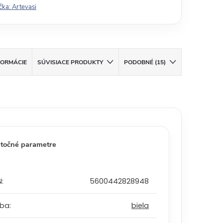
čka:
Artevasi
FORMÁCIE
SÚVISIACE PRODUKTY
PODOBNÉ (15)
točné parametre
N
:
5600442828948
rba
:
biela