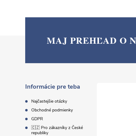
MAJ PREHĽAD O 
Z
á
p
ä
Informácie pre teba
t
Najčastejšie otázky
Obchodné podmienky
i
GDPR
🇨🇿 Pro zákazníky z České
e
republiky