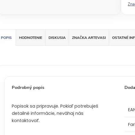
Zna
á
c
e
n
a
POPIS
HODNOTENIE
DISKUSIA
ZNAČKA
ARTEVASI
OSTATNÉ IN
:
Podrobný popis
Doda
Popisok sa pripravuje. Pokiaľ potrebuješ
EA
detailné informácie, neváhaj nás
kontaktovať.
Fa