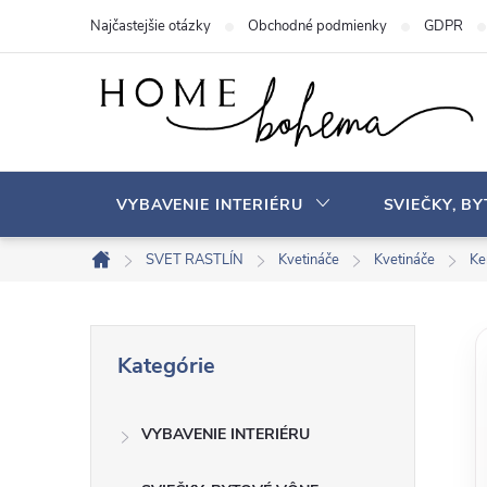
P
Najčastejšie otázky
Obchodné podmienky
GDPR
r
e
j
s
ť
n
VYBAVENIE INTERIÉRU
SVIEČKY, B
a
o
SVET RASTLÍN
Kvetináče
Kvetináče
Ke
D
b
o
s
m
B
P
a
o
Kategórie
r
v
h
o
e
s
VYBAVENIE INTERIÉRU
č
k