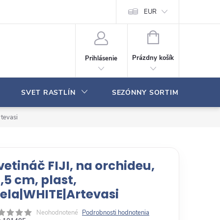
Moja objednávka
EUR
N
Á
Prázdny košík
Prihlásenie
K
U
P
SVET RASTLÍN
SEZÓNNY SORTIMENT
N
Ý
K
rtevasi
O
Š
Í
K
vetináč FIJI, na orchideu,
,5 cm, plast,
iela|WHITE|Artevasi
Neohodnotené
Podrobnosti hodnotenia