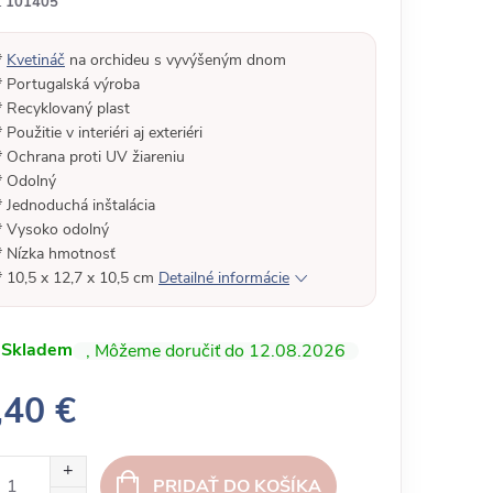
:
101405
*
Kvetináč
na orchideu s vyvýšeným dnom
* Portugalská výroba
* Recyklovaný plast
* Použitie v interiéri aj exteriéri
* Ochrana proti UV žiareniu
* Odolný
* Jednoduchá inštalácia
* Vysoko odolný
* Nízka hmotnosť
* 10,5 x 12,7 x 10,5 cm
Detailné informácie
Skladem
12.08.2026
,40 €
PRIDAŤ DO KOŠÍKA