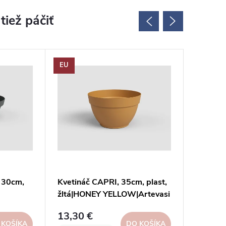
EU
EU
ECO
Zvýšené 
 30cm,
Kvetináč CAPRI, 35cm, plast,
Kvetiná
žltá|HONEY YELLOW|Artevasi
15cm, p
|Artevas
TAUPE|A
13,30 €
5,30 €
 KOŠÍKA
DO KOŠÍKA