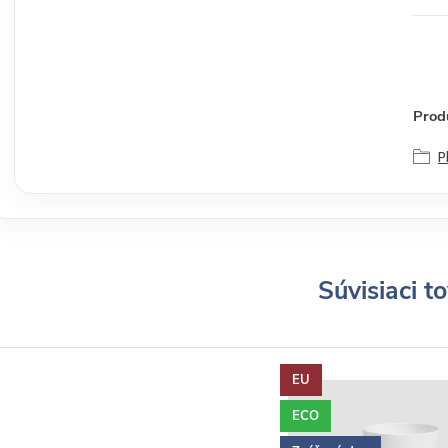
Produ
P
Súvisiaci t
EU
ECO