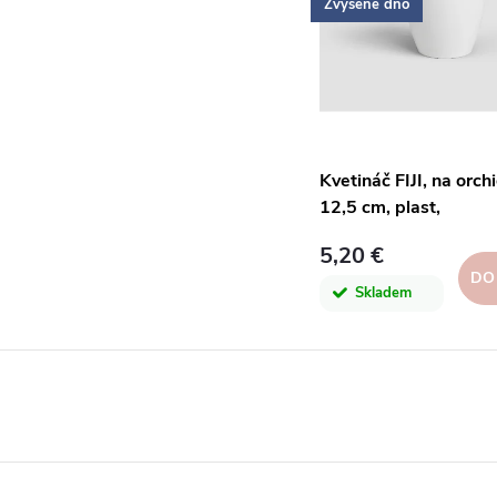
Zvýšené dno
Kvetináč FIJI, na orch
12,5 cm, plast,
biela|WHITE|Artevas
5,20 €
DO
Skladem