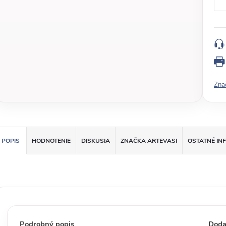
d
n
o
t
k
o
v
Zna
á
c
e
n
a
POPIS
HODNOTENIE
DISKUSIA
ZNAČKA
ARTEVASI
OSTATNÉ IN
:
Podrobný popis
Doda