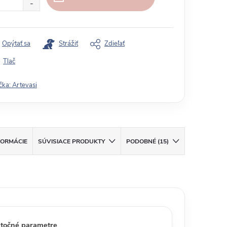
Opýtať sa
Strážiť
Zdieľať
Tlač
čka:
Artevasi
FORMÁCIE
SÚVISIACE PRODUKTY
PODOBNÉ (15)
točné parametre