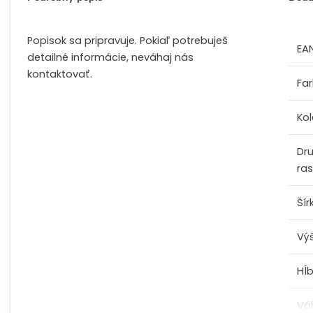
Popisok sa pripravuje. Pokiaľ potrebuješ
EA
detailné informácie, neváhaj nás
kontaktovať.
Fa
Kol
Dr
ras
Šír
Vý
Hĺ
Vá