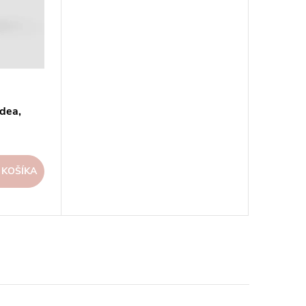
idea,
i
 KOŠÍKA