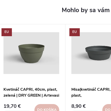
EU
EU
Kvetináč CAPRI, 40cm, plast,
Misa|kvetináč CAPRI,
zelená | DRY GREEN | Artevasi
plast,
tm.sivá|ANTHRACITE
19,70 €
8,90 €
i
DO KOŠÍKA
DO