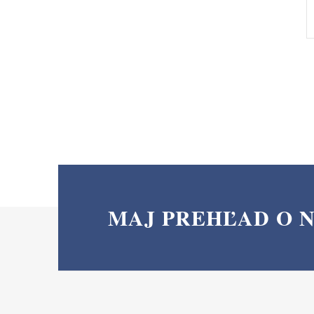
Skladem
MAJ PREHĽAD O 
Z
á
p