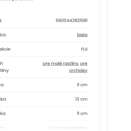
N
:
5600442821581
rba
:
biela
ekcie
:
FIJI
uh
pre malé rastliny
,
pre
tliny
:
orchidey
ka
:
11 cm
ška
:
13 cm
bka
:
11 cm
ha
:
Zatím nevyplněno