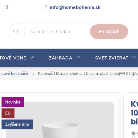
info@homebohema.sk
🇨🇿 Pro zákazníky z České republiky
Veľkoobchodná spolupráca
HĽADAŤ
YTOVÉ VÔNE
ZÁHRADA
SVET ZVIERAT
astové kvetináče
Kvetináč FIJI, na orchideu, 10,5 cm, plast, biela|WHITE|A
K
Novinka
10
EU
b
Zvýšené dno