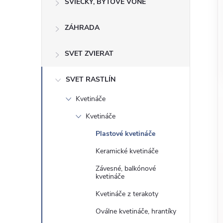
o
SVIEČKY, BYTOVÉ VÔNE
n
č
ZÁHRADA
ý
i
ť
p
SVET ZVIERAT
k
a
a
SVET RASTLÍN
t
Kvetináče
e
n
g
Kvetináče
ó
e
Plastové kvetináče
r
Keramické kvetináče
l
i
Závesné, balkónové
e
kvetináče
Kvetináče z terakoty
Oválne kvetináče, hrantíky