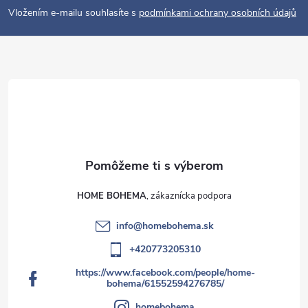
i
Vložením e-mailu souhlasíte s
podmínkami ochrany osobních údajů
e
HOME BOHEMA
info
@
homebohema.sk
+420773205310
https://www.facebook.com/people/home-
bohema/61552594276785/
homebohema