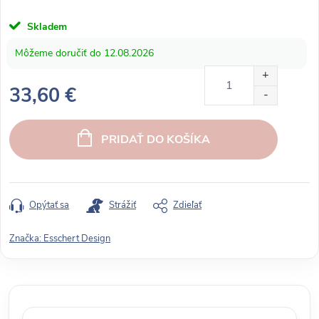
Skladem
12.08.2026
33,60 €
J
e
PRIDAŤ DO KOŠÍKA
d
n
o
t
Opýtať sa
Strážiť
Zdieľať
k
o
Značka:
Esschert Design
v
á
c
e