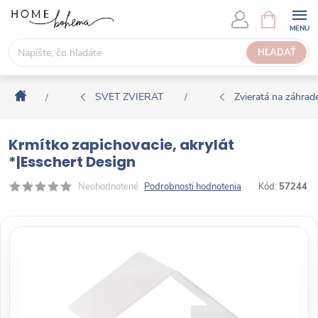
P
N
Á
r
K
e
HĽADAŤ
U
j
P
s
N
Domov
ť
SVET ZVIERAT
Zvieratá na záhrad
/
/
Ý
n
K
a
O
Krmítko zapichovacie, akrylát
o
Š
*|Esschert Design
b
Í
s
Neohodnotené
Podrobnosti hodnotenia
Kód:
57244
K
a
h