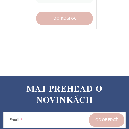
DO KOŠÍKA
MAJ PREHĽAD O
Z
NOVINKÁCH
á
p
ä
Email
ODOBERAŤ
t