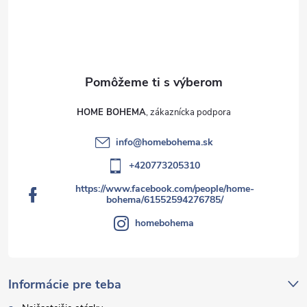
HOME BOHEMA
info
@
homebohema.sk
+420773205310
https://www.facebook.com/people/home-
bohema/61552594276785/
homebohema
Informácie pre teba