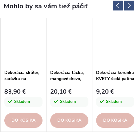
Dekorácia skúter,
Dekorácia tácka,
Dekorácia korunka
zarážka na
mangové drevo,
KVETY šedá patina
knihy|Ego dekor
natural,
10,5x11x11cm|Ego
83,90 €
20,10 €
9,20 €
35x20x2cm, ks
dekor
Skladem
Skladem
Skladem
DO KOŠÍKA
DO KOŠÍKA
DO KOŠÍKA