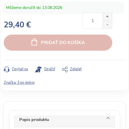
13.08.2026
29,40 €
J
e
PRIDAŤ DO KOŠÍKA
d
n
o
t
Opýtať sa
Strážiť
Zdieľať
k
o
Značka:
Ego dekor
v
á
c
e
n
Popis produktu
a