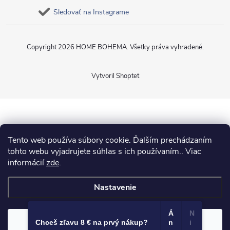
Sledovať na Instagrame
Copyright 2026
HOME BOHEMA
. Všetky práva vyhradené.
Vytvoril Shoptet
Tento web používa súbory cookie. Ďalším prechádzaním
tohto webu vyjadrujete súhlas s ich používaním.. Viac
informácií
zde
.
Nastavenie
Á
N
Súhlasím
Chceš zľavu 8 € na prvý nákup?
n
i