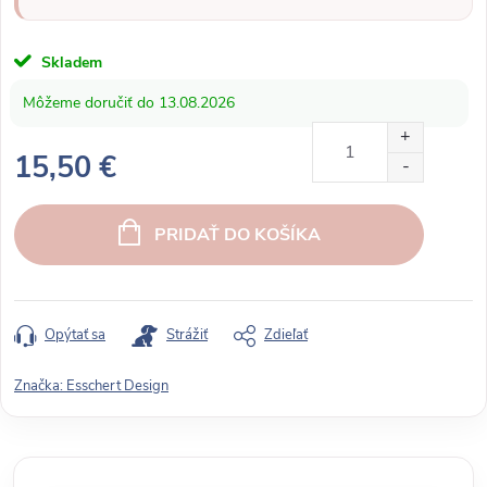
Skladem
13.08.2026
15,50 €
J
e
PRIDAŤ DO KOŠÍKA
d
n
o
t
Opýtať sa
Strážiť
Zdieľať
k
o
Značka:
Esschert Design
v
á
c