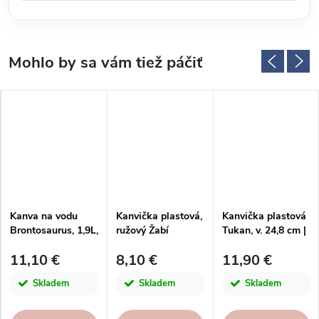
Kanva na vodu
Kanvička plastová,
Kanvička plastová
Brontosaurus, 1,9L,
ružový Žabí
Tukan, v. 24,8 cm |
plast
kráľ|Esschert
Esschert Design
11,10 €
8,10 €
11,90 €
Design
Skladem
Skladem
Skladem