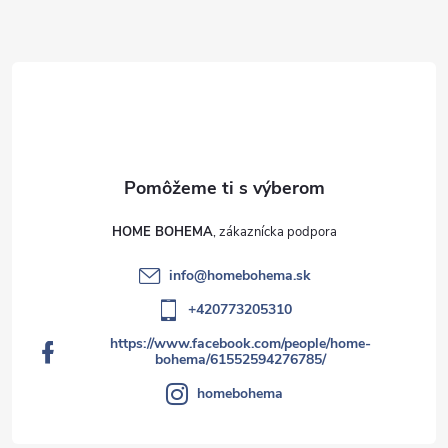
HOME BOHEMA
info
@
homebohema.sk
+420773205310
https://www.facebook.com/people/home-
bohema/61552594276785/
homebohema