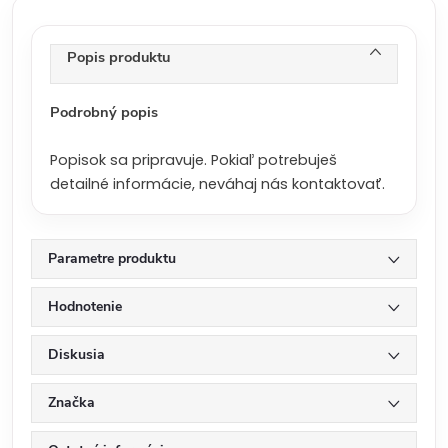
c
e
n
Popis produktu
a
:
Podrobný popis
Popisok sa pripravuje. Pokiaľ potrebuješ
detailné informácie, neváhaj nás kontaktovať.
Parametre produktu
Hodnotenie
Diskusia
Značka