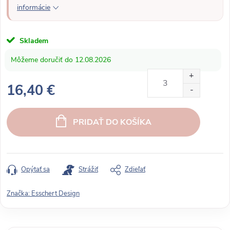
informácie
Skladem
12.08.2026
16,40 €
J
e
PRIDAŤ DO KOŠÍKA
d
n
o
t
Opýtať sa
Strážiť
Zdieľať
k
o
Značka:
Esschert Design
v
á