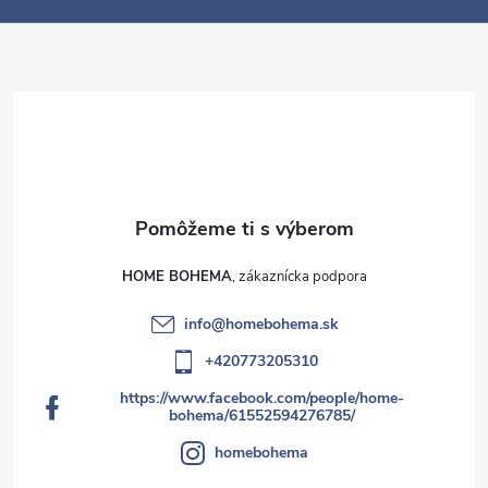
e
HOME BOHEMA
info
@
homebohema.sk
+420773205310
https://www.facebook.com/people/home-
bohema/61552594276785/
homebohema