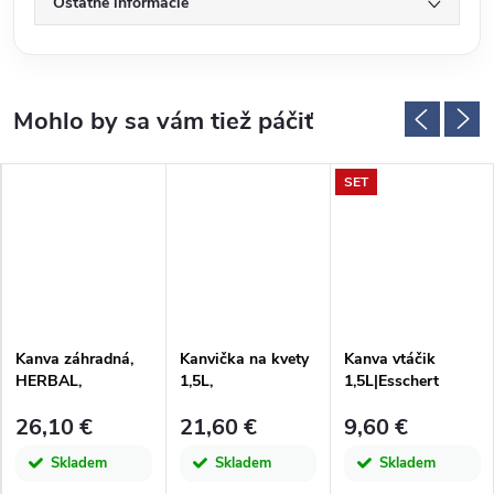
Ostatné informácie
SET
Kanva záhradná,
Kanvička na kvety
Kanva vtáčik
HERBAL,
1,5L,
1,5L|Esschert
2L|Esschert Design
sklenená|Esschert
Design
26,10 €
21,60 €
9,60 €
Design
Skladem
Skladem
Skladem