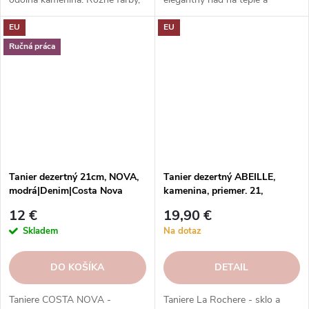
vzory, tvary.
studené nápoje.
EU
EU
Ručná práca
Tanier dezertný 21cm, NOVA,
Tanier dezertný ABEILLE,
modrá|Denim|Costa Nova
kamenina, priemer. 21,
biela|La Rochere
12 €
19,90 €
Skladem
Na dotaz
DO KOŠÍKA
DETAIL
Taniere COSTA NOVA -
Taniere La Rochere - sklo a