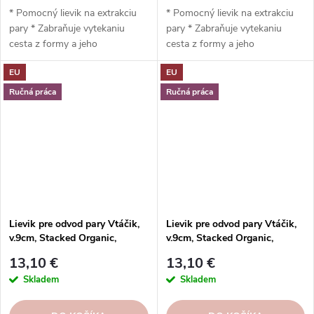
* Pomocný lievik na extrakciu
* Pomocný lievik na extrakciu
pary * Zabraňuje vytekaniu
pary * Zabraňuje vytekaniu
cesta z formy a jeho
cesta z formy a jeho
prepadávaniu * Vyrobené z
prepadávaniu * Vyrobené z
EU
EU
kvalitnej kameniny * 6,8 x 9,3 x
kvalitnej kameniny * 6,8 x 9,3 x
3,5 cm * Vhodné do rúry,
3,5 cm * Vhodné do rúry,
Ručná práca
Ručná práca
mikrovlnnej rúry, mrazničky a
mikrovlnnej rúry, mrazničky a
umývačky riadu
umývačky riadu
Lievik pre odvod pary Vtáčik,
Lievik pre odvod pary Vtáčik,
v.9cm, Stacked Organic,
v.9cm, Stacked Organic,
modrá|Sky|Costa Nova
modrá|Costa Nova
13,10 €
13,10 €
Skladem
Skladem