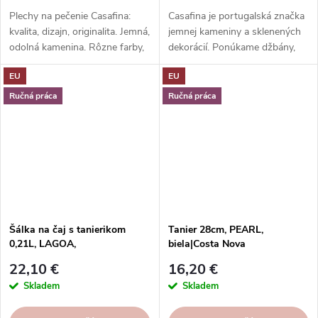
Plechy na pečenie Casafina:
Casafina je portugalská značka
kvalita, dizajn, originalita. Jemná,
jemnej kameniny a sklenených
odolná kamenina. Rôzne farby,
dekorácií. Ponúkame džbány,
vzory, tvary. Formy Casafina -
karafy a fľaše s rôznym
EU
EU
pečenie so štýlom.
dizajnom, ktoré ozdobia váš
stôl a domácnosť. Objednajte si
Ručná práca
Ručná práca
ešte dnes!
Šálka na čaj s tanierikom
Tanier 28cm, PEARL,
0,21L, LAGOA,
biela|Costa Nova
čierna|Metal|Costa Nova
22,10 €
16,20 €
Skladem
Skladem