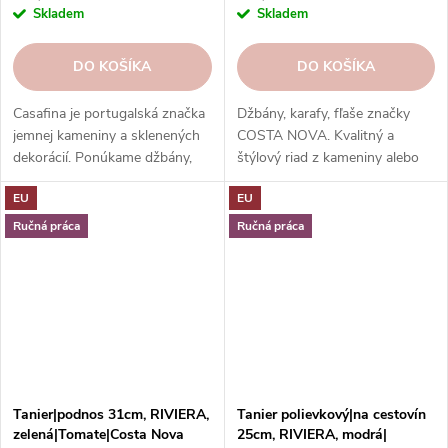
Skladem
Skladem
DO KOŠÍKA
DO KOŠÍKA
Casafina je portugalská značka
Džbány, karafy, fľaše značky
jemnej kameniny a sklenených
COSTA NOVA. Kvalitný a
dekorácií. Ponúkame džbány,
štýlový riad z kameniny alebo
karafy a fľaše s rôznym
kvalitného skla. Rôzne kolekcie,
EU
EU
dizajnom, ktoré ozdobia váš
farby a dekory. Odolné,
stôl a domácnosť. Objednajte si
bezpečné a ľahko umývateľné.
Ručná práca
Ručná práca
ešte dnes!
Tanier|podnos 31cm, RIVIERA,
Tanier polievkový|na cestovín
zelená|Tomate|Costa Nova
25cm, RIVIERA, modrá|