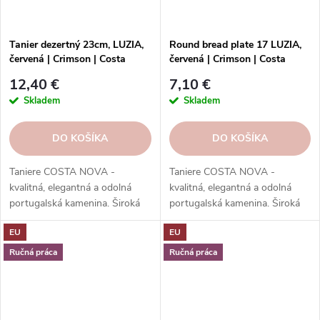
Tanier dezertný 23cm, LUZIA,
Round bread plate 17 LUZIA,
červená | Crimson | Costa
červená | Crimson | Costa
Nova
Nova
12,40 €
7,10 €
Skladem
Skladem
DO KOŠÍKA
DO KOŠÍKA
Taniere COSTA NOVA -
Taniere COSTA NOVA -
kvalitná, elegantná a odolná
kvalitná, elegantná a odolná
portugalská kamenina. Široká
portugalská kamenina. Široká
ponuka kolekcií, tvarov, farieb a
ponuka kolekcií, tvarov, farieb a
EU
EU
funkcií. Objednávajte v našom
funkcií. Objednávajte v našom
e-shope.
e-shope.
Ručná práca
Ručná práca