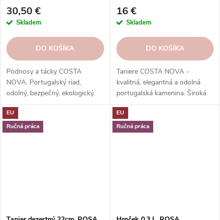
čierna|Azur|Costa Nova
30,50 €
16 €
Skladem
Skladem
DO KOŠÍKA
DO KOŠÍKA
Podnosy a tácky COSTA
Taniere COSTA NOVA -
NOVA. Portugalský riad,
kvalitná, elegantná a odolná
odolný, bezpečný, ekologický.
portugalská kamenina. Široká
Na servírovanie jedál, nápojov,
ponuka kolekcií, tvarov, farieb a
EU
EU
dezertov.
funkcií. Objednávajte v našom
e-shope.
Ručná práca
Ručná práca
Tanier dezertný 22cm, ROSA,
Hrnček 0,3 L, ROSA,