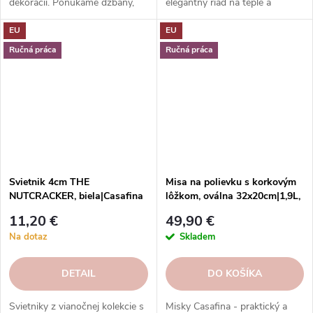
dekorácií. Ponúkame džbány,
elegantný riad na teplé a
karafy a fľaše s rôznym
studené nápoje.
EU
EU
dizajnom, ktoré ozdobia váš
stôl a domácnosť. Objednajte si
Ručná práca
Ručná práca
ešte dnes!
Svietnik 4cm THE
Misa na polievku s korkovým
NUTCRACKER, biela|Casafina
lôžkom, oválna 32x20cm|1,9L,
ENSEMBLE, čierna|Casafina
11,20 €
49,90 €
Na dotaz
Skladem
DETAIL
DO KOŠÍKA
Svietniky z vianočnej kolekcie s
Misky Casafina - praktický a