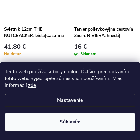
Svietnik 12cm THE
Tanier polievkový|na cestovín
NUTCRACKER, biela|Casafina
25cm, RIVIERA, hnedá|
čierna|Terra|Costa Nova
41,80 €
16 €
Na dotaz
Skladem
DETAIL
DO KOŠÍKA
Tento web používa súbory cookie. Ďalším prechádzaním
tohto webu vyjadrujete súhlas s ich používaním.. Viac
informácií
zde
.
Svietniky z vianočnej kolekcie s
Taniere COSTA NOVA -
luskáčikom od portugalskej
kvalitná, elegantná a odolná
značky Casafina vás ohromia
portugalská kamenina. Široká
Nastavenie
svojou eleganciou, kvalitou a
ponuka kolekcií, tvarov, farieb a
EU
EU
jedinečnosťou.
funkcií. Objednávajte v našom
e-shope.
Ručná práca
Ručná práca
Súhlasím