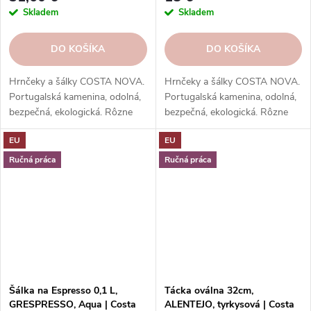
Skladem
Skladem
DO KOŠÍKA
DO KOŠÍKA
Hrnčeky a šálky COSTA NOVA.
Hrnčeky a šálky COSTA NOVA.
Portugalská kamenina, odolná,
Portugalská kamenina, odolná,
bezpečná, ekologická. Rôzne
bezpečná, ekologická. Rôzne
tvary, farby, vzory. Ideálne na
tvary, farby, vzory. Ideálne na
EU
EU
kávu, espresso, cappuccino,
kávu, espresso, cappuccino,
lungo, čaj, kakao a iné.
lungo, čaj, kakao a iné.
Ručná práca
Ručná práca
Šálka na Espresso 0,1 L,
Tácka oválna 32cm,
GRESPRESSO, Aqua | Costa
ALENTEJO, tyrkysová | Costa