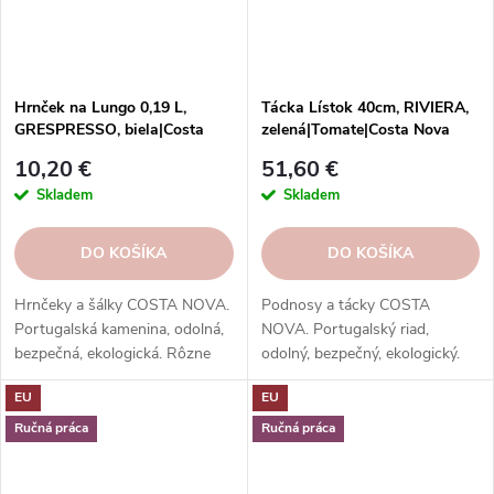
Hrnček na Lungo 0,19 L,
Tácka Lístok 40cm, RIVIERA,
GRESPRESSO, biela|Costa
zelená|Tomate|Costa Nova
Nova
10,20 €
51,60 €
Skladem
Skladem
DO KOŠÍKA
DO KOŠÍKA
Hrnčeky a šálky COSTA NOVA.
Podnosy a tácky COSTA
Portugalská kamenina, odolná,
NOVA. Portugalský riad,
bezpečná, ekologická. Rôzne
odolný, bezpečný, ekologický.
tvary, farby, vzory. Ideálne na
Na servírovanie jedál, nápojov,
EU
EU
kávu, espresso, cappuccino,
dezertov.
lungo, čaj, kakao a iné.
Ručná práca
Ručná práca