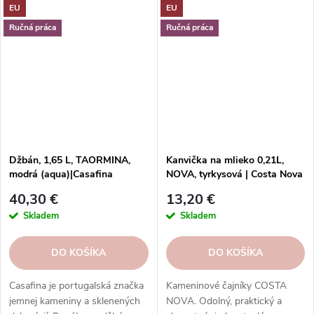
EU
EU
farby a vzory. Odolný, bezpečný
príležitosť.
a ľahko umývateľný.
Ručná práca
Ručná práca
Džbán, 1,65 L, TAORMINA,
Kanvička na mlieko 0,21L,
modrá (aqua)|Casafina
NOVA, tyrkysová | Costa Nova
40,30 €
13,20 €
Skladem
Skladem
DO KOŠÍKA
DO KOŠÍKA
Casafina je portugalská značka
Kameninové čajníky COSTA
jemnej kameniny a sklenených
NOVA. Odolný, praktický a