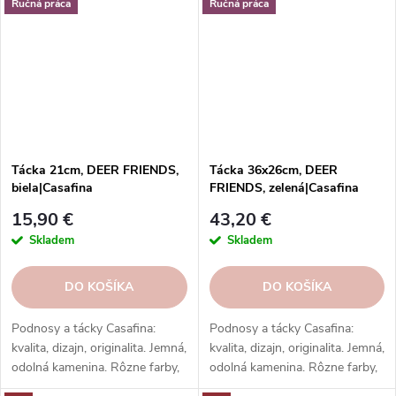
lungo, čaj, kakao a iné.
Ručná práca
Ručná práca
Tácka 21cm, DEER FRIENDS,
Tácka 36x26cm, DEER
biela|Casafina
FRIENDS, zelená|Casafina
15,90 €
43,20 €
Skladem
Skladem
DO KOŠÍKA
DO KOŠÍKA
Podnosy a tácky Casafina:
Podnosy a tácky Casafina:
kvalita, dizajn, originalita. Jemná,
kvalita, dizajn, originalita. Jemná,
odolná kamenina. Rôzne farby,
odolná kamenina. Rôzne farby,
vzory, tvary.
vzory, tvary.