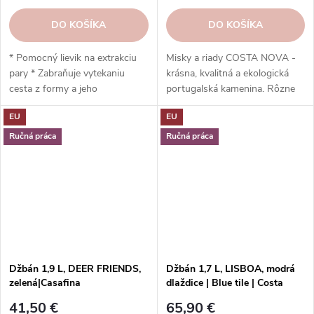
DO KOŠÍKA
DO KOŠÍKA
* Pomocný lievik na extrakciu
Misky a riady COSTA NOVA -
pary * Zabraňuje vytekaniu
krásna, kvalitná a ekologická
cesta z formy a jeho
portugalská kamenina. Rôzne
prepadávaniu * Vyrobené z
tvary, farby, vzory a veľkosti.
EU
EU
kvalitnej kameniny * 6,8 x 9,3 x
Objednajte si ich v našom e-
3,5 cm * Vhodné do rúry,
shope.
Ručná práca
Ručná práca
mikrovlnnej rúry, mrazničky a
umývačky riadu
Džbán 1,9 L, DEER FRIENDS,
Džbán 1,7 L, LISBOA, modrá
zelená|Casafina
dlaždice | Blue tile | Costa
Nova
41,50 €
65,90 €