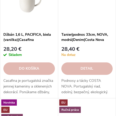
Džbán 1,6 L, PACIFICA, biela
Tanier|podnos 33cm, NOVA,
(vanilka)|Casafina
modrá|Denim|Costa Nova
28,20 €
28,40 €
Skladem
Na dotaz
DO KOŠÍKA
DETAIL
Casafina je portugalská značka
Podnosy a tácky COSTA
jemnej kameniny a sklenených
NOVA. Portugalský riad,
dekorácií. Ponúkame džbány,
odolný, bezpečný, ekologický.
karafy a fľaše s rôznym
Na servírovanie jedál, nápojov,
Novinka
EU
dizajnom, ktoré ozdobia váš
dezertov.
stôl a domácnosť. Objednajte si
EU
Ručná práca
ešte dnes!