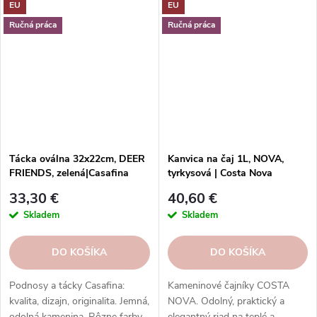
EU
EU
Ručná práca
Ručná práca
Tácka oválna 32x22cm, DEER
Kanvica na čaj 1L, NOVA,
FRIENDS, zelená|Casafina
tyrkysová | Costa Nova
33,30 €
40,60 €
Skladem
Skladem
DO KOŠÍKA
DO KOŠÍKA
Podnosy a tácky Casafina:
Kameninové čajníky COSTA
kvalita, dizajn, originalita. Jemná,
NOVA. Odolný, praktický a
odolná kamenina. Rôzne farby,
elegantný riad na teplé a