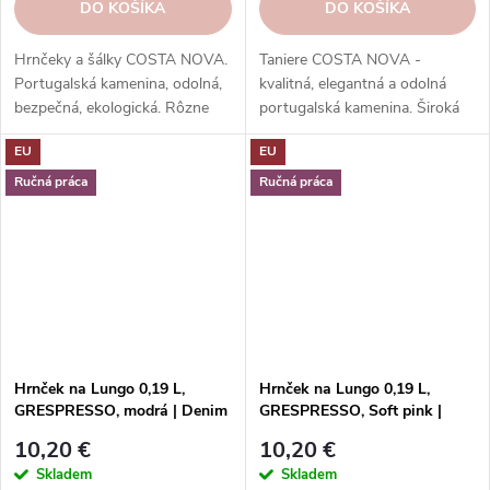
DO KOŠÍKA
DO KOŠÍKA
Hrnčeky a šálky COSTA NOVA.
Taniere COSTA NOVA -
Portugalská kamenina, odolná,
kvalitná, elegantná a odolná
bezpečná, ekologická. Rôzne
portugalská kamenina. Široká
tvary, farby, vzory. Ideálne na
ponuka kolekcií, tvarov, farieb a
EU
EU
kávu, espresso, cappuccino,
funkcií. Objednávajte v našom
lungo, čaj, kakao a iné.
e-shope.
Ručná práca
Ručná práca
Hrnček na Lungo 0,19 L,
Hrnček na Lungo 0,19 L,
GRESPRESSO, modrá | Denim
GRESPRESSO, Soft pink |
| Costa Nova
Costa Nova
10,20 €
10,20 €
Skladem
Skladem