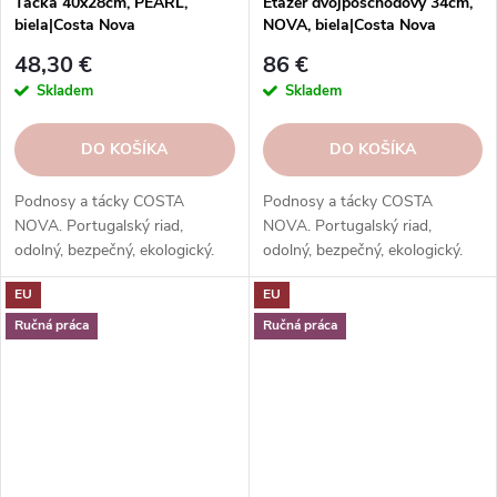
Tácka 40x28cm, PEARL,
Etažér dvojposchodový 34cm,
biela|Costa Nova
NOVA, biela|Costa Nova
48,30 €
86 €
Skladem
Skladem
DO KOŠÍKA
DO KOŠÍKA
Podnosy a tácky COSTA
Podnosy a tácky COSTA
NOVA. Portugalský riad,
NOVA. Portugalský riad,
odolný, bezpečný, ekologický.
odolný, bezpečný, ekologický.
Na servírovanie jedál, nápojov,
Na servírovanie jedál, nápojov,
EU
EU
dezertov.
dezertov.
Ručná práca
Ručná práca