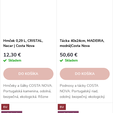
Hrnček 0,29 L, CRISTAL,
Tácka 40x24cm, MADEIRA,
Nacar | Costa Nova
modrá|Costa Nova
12,30 €
50,60 €
Skladem
Skladem
DO KOŠÍKA
DO KOŠÍKA
Hrnčeky a šálky COSTA NOVA.
Podnosy a tácky COSTA
Portugalská kamenina, odolná,
NOVA. Portugalský riad,
bezpečná, ekologická. Rôzne
odolný, bezpečný, ekologický.
tvary, farby, vzory. Ideálne na
Na servírovanie jedál, nápojov,
EU
EU
kávu, espresso, cappuccino,
dezertov.