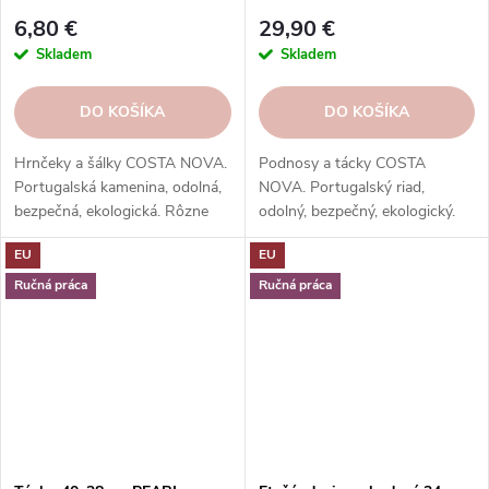
Nova
Nova
6,80 €
29,90 €
Skladem
Skladem
DO KOŠÍKA
DO KOŠÍKA
Hrnčeky a šálky COSTA NOVA.
Podnosy a tácky COSTA
Portugalská kamenina, odolná,
NOVA. Portugalský riad,
bezpečná, ekologická. Rôzne
odolný, bezpečný, ekologický.
tvary, farby, vzory. Ideálne na
Na servírovanie jedál, nápojov,
EU
EU
kávu, espresso, cappuccino,
dezertov.
lungo, čaj, kakao a iné.
Ručná práca
Ručná práca