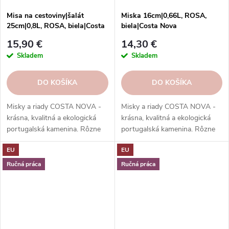
Misa na cestoviny|šalát
Miska 16cm|0,66L, ROSA,
25cm|0,8L, ROSA, biela|Costa
biela|Costa Nova
Nova
15,90 €
14,30 €
Skladem
Skladem
DO KOŠÍKA
DO KOŠÍKA
Misky a riady COSTA NOVA -
Misky a riady COSTA NOVA -
krásna, kvalitná a ekologická
krásna, kvalitná a ekologická
portugalská kamenina. Rôzne
portugalská kamenina. Rôzne
tvary, farby, vzory a veľkosti.
tvary, farby, vzory a veľkosti.
EU
EU
Objednajte si ich v našom e-
Objednajte si ich v našom e-
shope.
shope.
Ručná práca
Ručná práca