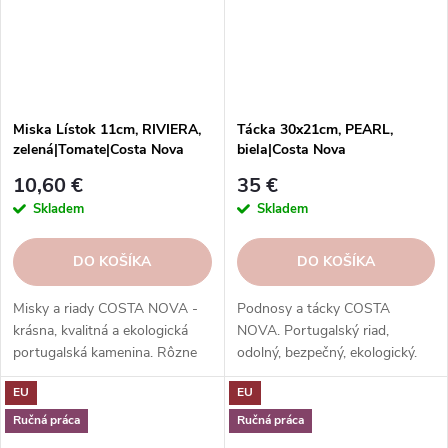
Miska Lístok 11cm, RIVIERA,
Tácka 30x21cm, PEARL,
zelená|Tomate|Costa Nova
biela|Costa Nova
10,60 €
35 €
Skladem
Skladem
DO KOŠÍKA
DO KOŠÍKA
Misky a riady COSTA NOVA -
Podnosy a tácky COSTA
krásna, kvalitná a ekologická
NOVA. Portugalský riad,
portugalská kamenina. Rôzne
odolný, bezpečný, ekologický.
tvary, farby, vzory a veľkosti.
Na servírovanie jedál, nápojov,
EU
EU
Objednajte si ich v našom e-
dezertov.
shope.
Ručná práca
Ručná práca