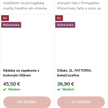
luskáčikom od portugalskej
očarujúci riad z Portugalska.
značky Casafina vás ohromia
Rôzne tvary, farby a vzory na
svojou eleganciou, kvalitou a
každú príležitosť. Misky
EU
EU
jedinečnosťou.
Casafina - radosť zo života.
Ručná práca
Ručná práca
Nádoba na zapekanie s
Džbán, 2L, FATTORIA,
korkovým lôžkom
biela|Casafina
32x25cm|2,5L, ENSEMBLE,
45,50 €
36,90 €
čierna|Casafina
Skladem
Skladem
DO KOŠÍKA
DO KOŠÍKA