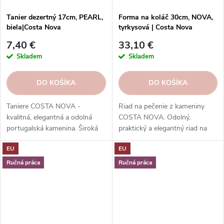
Tanier dezertný 17cm, PEARL,
Forma na koláč 30cm, NOVA,
biela|Costa Nova
tyrkysová | Costa Nova
7,40 €
33,10 €
Skladem
Skladem
DO KOŠÍKA
DO KOŠÍKA
Taniere COSTA NOVA -
Riad na pečenie z kameniny
kvalitná, elegantná a odolná
COSTA NOVA. Odolný,
portugalská kamenina. Široká
praktický a elegantný riad na
ponuka kolekcií, tvarov, farieb a
pečenie sladkých a slaných
EU
EU
funkcií. Objednávajte v našom
jedál.
e-shope.
Ručná práca
Ručná práca