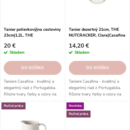
p
r
r
o
o
d
d
u
Tanier polievkový|na cestoviny
Tanier dezertný 21cm, THE
u
23cm|1,2L, THE
NUTCRACKER, Clara|Casafina
k
NUTCRACKER, biela|Casafina
k
t
20 €
14,20 €
t
o
Skladem
Skladem
o
v
v
DO KOŠÍKA
DO KOŠÍKA
Taniere Casafina - kvalitný a
Taniere Casafina - kvalitný a
elegantný riad z Portugalska.
elegantný riad z Portugalska.
Rôzne tvary, farby a vzory na
Rôzne tvary, farby a vzory na
každú príležitosť. Taniere
každú príležitosť. Taniere
Ručná práca
Novinka
Casafina - radosť zo života.
Casafina - radosť zo života.
Ručná práca