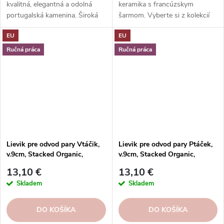
kvalitná, elegantná a odolná
keramika s francúzskym
portugalská kamenina. Široká
šarmom. Vyberte si z kolekcií
ponuka kolekcií, tvarov, farieb a
Bee, Fleur de Lys, Perigord,
EU
EU
funkcií. Objednávajte v našom
Belle Ile alebo Bistrot. Odolné,
e-shope.
vhodné do umývačky riadu.
Ručná práca
Ručná práca
Objednajte si ešte dnes a
vychutnajte si francúzsku
eleganciu a kvalitu.
Lievik pre odvod pary Vtáčik,
Lievik pre odvod pary Ptáček,
v.9cm, Stacked Organic,
v.9cm, Stacked Organic,
biela|Costa Nova
fialová|Costa Nova
13,10 €
13,10 €
Skladem
Skladem
DO KOŠÍKA
DO KOŠÍKA