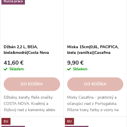
Ručná práca
Džbán 2,2 L, BEJA,
Miska 15cm|0,6L, PACIFICA,
biela&modrá|Costa Nova
biela (vanilka)|Casafina
41,60 €
9,90 €
Skladem
Skladem
DO KOŠÍKA
DO KOŠÍKA
Džbány, karafy, fľaše značky
Misky Casafina - praktický a
COSTA NOVA. Kvalitný a
očarujúci riad z Portugalska.
štýlový riad z kameniny alebo
Rôzne tvary, farby a vzory na
kvalitného skla. Rôzne kolekcie,
každú príležitosť. Misky
EU
EU
farby a dekory. Odolné,
Casafina - radosť zo života.