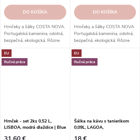
DO KOŠÍKA
DO KOŠÍKA
Hrnčeky a šálky COSTA NOVA.
Hrnčeky a šálky COSTA NOVA.
Portugalská kamenina, odolná,
Portugalská kamenina, odolná,
bezpečná, ekologická. Rôzne
bezpečná, ekologická. Rôzne
tvary, farby, vzory. Ideálne na
tvary, farby, vzory. Ideálne na
EU
EU
kávu, espresso, cappuccino,
kávu, espresso, cappuccino,
lungo, čaj, kakao a iné.
lungo, čaj, kakao a iné.
Ručná práca
Ručná práca
Hrnček - set 2ks 0,52 L,
Šálka na kávu s tanierikom
LISBOA, modrá dlaždice | Blue
0,09L, LAGOA,
tile | Costa Nova
čierna|Metal|Costa Nova
31,60 €
18 €