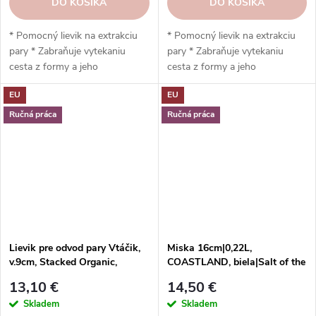
DO KOŠÍKA
DO KOŠÍKA
* Pomocný lievik na extrakciu
* Pomocný lievik na extrakciu
pary * Zabraňuje vytekaniu
pary * Zabraňuje vytekaniu
cesta z formy a jeho
cesta z formy a jeho
prepadávaniu * Vyrobené z
prepadávaniu * Vyrobené z
EU
EU
kvalitnej kameniny * 6,8 x 9,3 x
kvalitnej kameniny * 6,8 x 9,3 x
3,5 cm * Vhodné do rúry,
3,5 cm * Vhodné do rúry,
Ručná práca
Ručná práca
mikrovlnnej rúry, mrazničky a
mikrovlnnej rúry, mrazničky a
umývačky riadu
umývačky riadu
Lievik pre odvod pary Vtáčik,
Miska 16cm|0,22L,
v.9cm, Stacked Organic,
COASTLAND, biela|Salt of the
krémová|Costa Nova
sea (biela)|Costa Nova
13,10 €
14,50 €
Skladem
Skladem