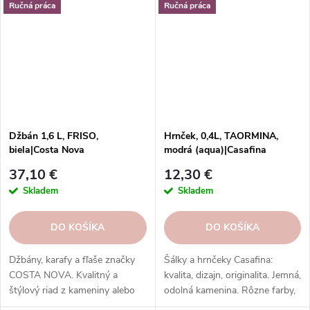
bezpečné a ľahko umývateľné.
Ručná práca
Ručná práca
Džbán 1,6 L, FRISO,
Hrnček, 0,4L, TAORMINA,
biela|Costa Nova
modrá (aqua)|Casafina
37,10 €
12,30 €
Skladem
Skladem
DO KOŠÍKA
DO KOŠÍKA
Džbány, karafy a fľaše značky
Šálky a hrnčeky Casafina:
COSTA NOVA. Kvalitný a
kvalita, dizajn, originalita. Jemná,
štýlový riad z kameniny alebo
odolná kamenina. Rôzne farby,
kvalitného skla. Rôzne kolekcie,
vzory, tvary. Na každý nápoj a