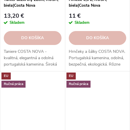
biela|Costa Nova
biela|Costa Nova
13,20 €
11 €
Skladem
Skladem
DO KOŠÍKA
DO KOŠÍKA
Taniere COSTA NOVA -
Hrnčeky a šálky COSTA NOVA.
kvalitná, elegantná a odolná
Portugalská kamenina, odolná,
portugalská kamenina. Široká
bezpečná, ekologická. Rôzne
ponuka kolekcií, tvarov, farieb a
tvary, farby, vzory. Ideálne na
EU
EU
funkcií. Objednávajte v našom
kávu, espresso, cappuccino,
e-shope.
lungo, čaj, kakao a iné.
Ručná práca
Ručná práca