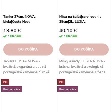
Tanier 27cm, NOVA,
Misa na šalát|servírovanie
biela|Costa Nova
35cm|2L, LUZIA,
biela|Cloud|Costa Nova
13,80 €
40,10 €
Skladem
Skladem
DO KOŠÍKA
DO KOŠÍKA
Taniere COSTA NOVA -
Misky a riady COSTA NOVA -
kvalitná, elegantná a odolná
krásna, kvalitná a ekologická
portugalská kamenina. Široká
portugalská kamenina. Rôzne
ponuka kolekcií, tvarov, farieb a
tvary, farby, vzory a veľkosti.
EU
EU
funkcií. Objednávajte v našom
Objednajte si ich v našom e-
e-shope.
shope.
Ručná práca
Ručná práca