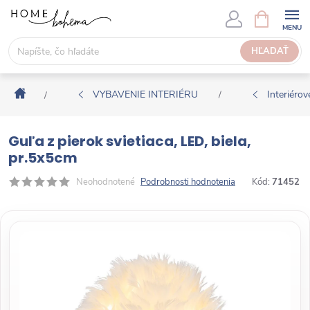
P
N
Á
r
K
e
HĽADAŤ
U
j
P
s
N
Domov
ť
VYBAVENIE INTERIÉRU
Interiérové
/
/
Ý
n
K
a
O
Guľa z pierok svietiaca, LED, biela,
o
Š
pr.5x5cm
b
Í
s
Neohodnotené
Podrobnosti hodnotenia
Kód:
71452
K
a
h