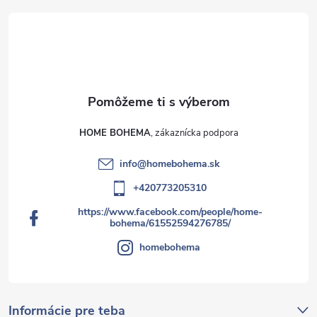
HOME BOHEMA
info
@
homebohema.sk
+420773205310
https://www.facebook.com/people/home-
bohema/61552594276785/
homebohema
Informácie pre teba