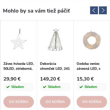
Záves hviezda LED,
Dekorácia
Ozdoba veniec
50LED, strieborná,
stromček LED, 241
závesná LED, s
68x135cm
svetielok, kov,
časovačom,
29,90 €
149,20 €
15,30 €
čierna,
plastová, biela,
40x40x120cm, ks
pr.30x7cm, ks
Skladem
Skladem
Skladem
DO KOŠÍKA
DO KOŠÍKA
DO KOŠÍKA