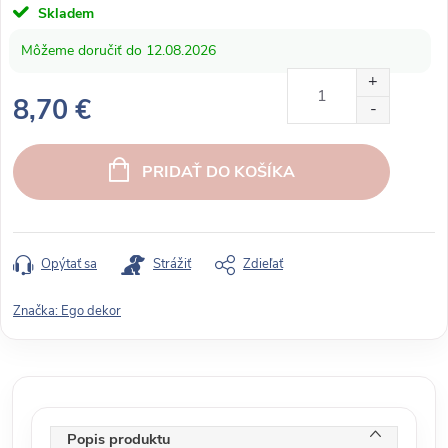
Skladem
12.08.2026
8,70 €
J
e
PRIDAŤ DO KOŠÍKA
d
n
o
t
Opýtať sa
Strážiť
Zdieľať
k
o
Značka:
Ego dekor
v
á
c
e
n
Popis produktu