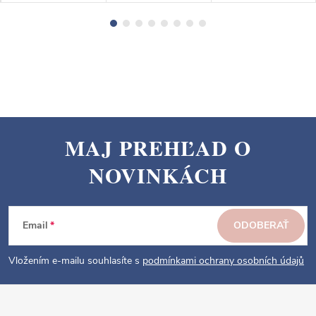
MAJ PREHĽAD O
Z
NOVINKÁCH
á
p
ä
Email
ODOBERAŤ
t
i
Vložením e-mailu souhlasíte s
podmínkami ochrany osobních údajů
e