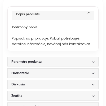
c
e
n
Popis produktu
a
:
Podrobný popis
Popisok sa pripravuje. Pokiaľ potrebuješ
detailné informácie, neváhaj nás kontaktovať.
Parametre produktu
Hodnotenie
Diskusia
Značka