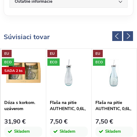
Ostatné informácie
Súvisiaci tovar
EU
EU
EU
ECO
ECO
ECO
SADA 2 ks
Dóza s korkom.
Fľaša na pitie
Fľaša na pitie
uzáverom
AUTHENTIC, 0,6L,
AUTHENTIC, 0,6L,
AUTHENTIC, 1,5L,
číra|San Miguel
číra|San Miguel
31,90 €
7,50 €
7,50 €
číra|San Miguel
Skladem
Skladem
Skladem