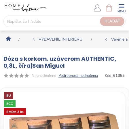
P
N
Á
r
K
e
HĽADAŤ
U
j
P
s
N
Domov
ť
VYBAVENIE INTERIÉRU
Varenie a 
/
/
Ý
n
K
a
O
Dóza s korkom. uzáverom AUTHENTIC,
o
Š
0,8L, číra|San Miguel
b
Í
s
Neohodnotené
Podrobnosti hodnotenia
Kód:
61355
K
a
h
EU
ECO
SADA 3 ks