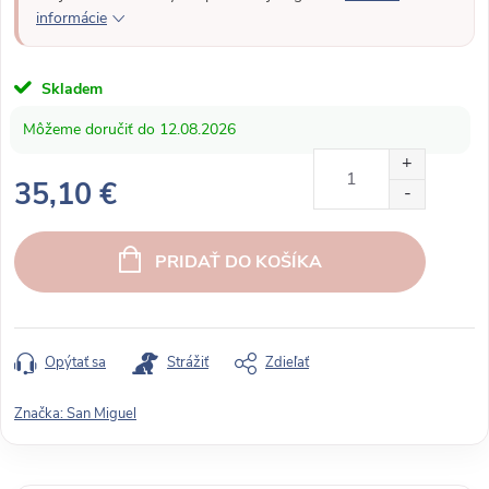
informácie
Skladem
12.08.2026
35,10 €
J
e
PRIDAŤ DO KOŠÍKA
d
n
o
t
Opýtať sa
Strážiť
Zdieľať
k
o
Značka:
San Miguel
v
á