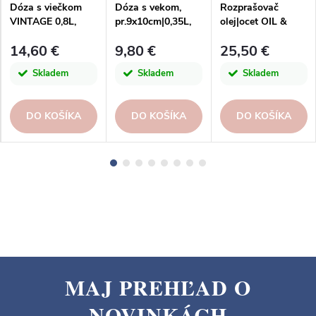
Dóza s viečkom
Dóza s vekom,
Rozprašovač
VINTAGE 0,8L,
pr.9x10cm|0,35L,
olej|ocet OIL &
hnedá
fľaškovo
VINEGAR,
14,60 €
9,80 €
25,50 €
hnedá|San Miguel
pr.21,5x21cm|0,25L
|San Miguel
Skladem
Skladem
Skladem
DO KOŠÍKA
DO KOŠÍKA
DO KOŠÍKA
MAJ PREHĽAD O
Z
NOVINKÁCH