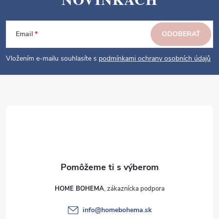
á
p
ä
Email
ODOBERAŤ
t
i
Vložením e-mailu souhlasíte s
podmínkami ochrany osobních údajů
e
HOME BOHEMA
info
@
homebohema.sk