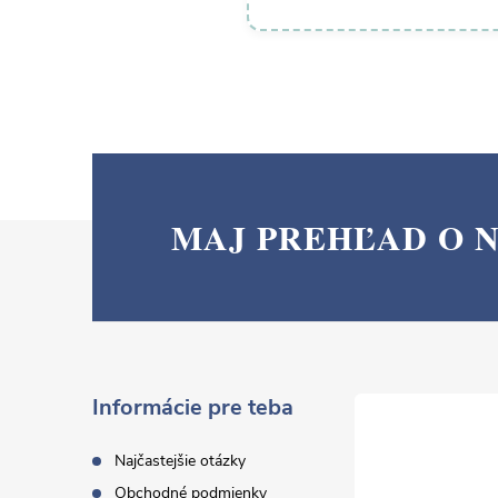
MAJ PREHĽAD O 
Z
á
p
ä
Informácie pre teba
t
Najčastejšie otázky
Obchodné podmienky