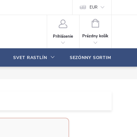
Moja objednávka
EUR
N
Á
Prázdny košík
Prihlásenie
K
U
P
SVET RASTLÍN
SEZÓNNY SORTIMENT
N
Ý
K
O
Š
Í
K