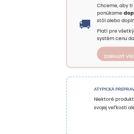
Chceme, aby ti 
ponúkame
dop
🚚
stôl alebo dopl
Platí pre všet
systém cenu do
ZOBRAZIŤ VŠ
ATYPICKÁ PREPRAVA
Niektoré produkt
svojej veľkosti a