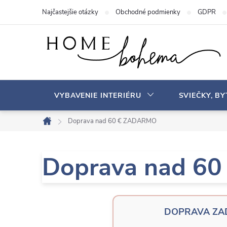
P
Najčastejšie otázky
Obchodné podmienky
GDPR
r
e
j
s
ť
n
VYBAVENIE INTERIÉRU
SVIEČKY, B
a
o
Doprava nad 60 € ZADARMO
D
b
o
s
m
Doprava nad 6
a
o
v
h
DOPRAVA Z