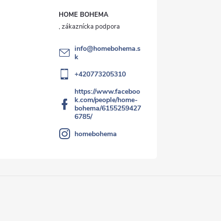
HOME BOHEMA
info
@
homebohema.s
k
+420773205310
https://www.faceboo
k.com/people/home-
bohema/6155259427
6785/
homebohema