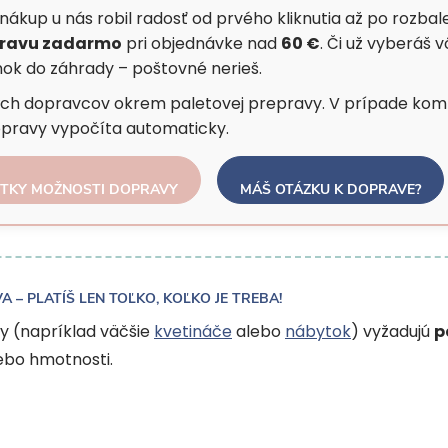
nákup u nás robil radosť od prvého kliknutia až po rozbale
ravu zadarmo
pri objednávke nad
60 €
. Či už vyberáš 
nok do záhrady – poštovné nerieš.
kých dopravcov okrem paletovej prepravy. V prípade komb
pravy vypočíta automaticky.
ETKY MOŽNOSTI DOPRAVY
MÁŠ OTÁZKU K DOPRAVE?
 – PLATÍŠ LEN TOĽKO, KOĽKO JE TREBA!
y (napríklad väčšie
kvetináče
alebo
nábytok
) vyžadujú
p
lebo hmotnosti.