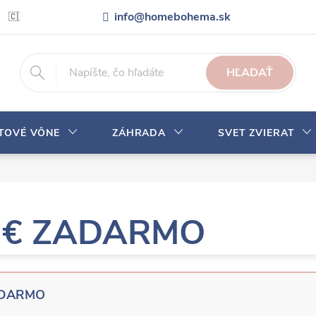
info@homebohema.sk
🇨🇿 Pro zákazníky z České republiky
Veľkoobchodná spolupráca
HĽADAŤ
YTOVÉ VÔNE
ZÁHRADA
SVET ZVIERAT
0 € ZADARMO
ADARMO