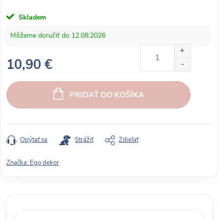
Skladem
12.08.2026
10,90 €
J
e
PRIDAŤ DO KOŠÍKA
d
n
o
t
Opýtať sa
Strážiť
Zdieľať
k
o
Značka:
Ego dekor
v
á
c
e