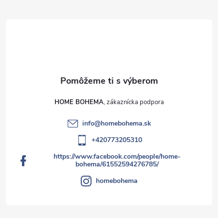
HOME BOHEMA
info
@
homebohema.sk
+420773205310
https://www.facebook.com/people/home-
bohema/61552594276785/
homebohema