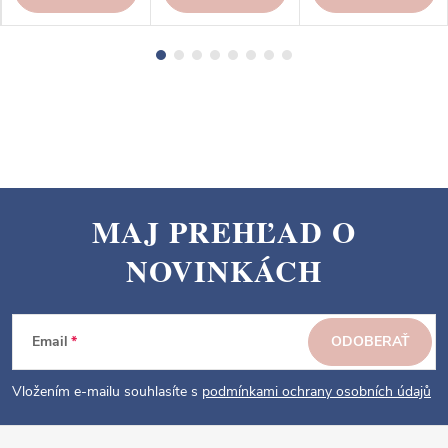
MAJ PREHĽAD O
Z
NOVINKÁCH
á
p
ä
Email
ODOBERAŤ
t
i
Vložením e-mailu souhlasíte s
podmínkami ochrany osobních údajů
e