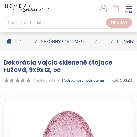
P
N
Á
r
K
e
HĽADAŤ
U
j
P
s
N
Domov
ť
SEZÓNNY SORTIMENT
Jar, Veľká 
/
/
Ý
n
K
a
O
Dekorácia vajcia sklenené stojace,
o
Š
ružová, 9x9x12, 5c
b
Í
s
Neohodnotené
Podrobnosti hodnotenia
Kód:
93123
K
a
h