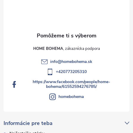
HOME BOHEMA
info
@
homebohema.sk
+420773205310
https://www.facebook.com/people/home-
bohema/61552594276785/
homebohema
Informácie pre teba