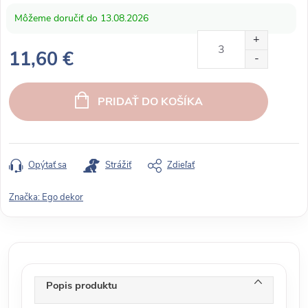
13.08.2026
11,60 €
J
e
PRIDAŤ DO KOŠÍKA
d
n
o
t
Opýtať sa
Strážiť
Zdieľať
k
o
Značka:
Ego dekor
v
á
c
e
n
Popis produktu
a