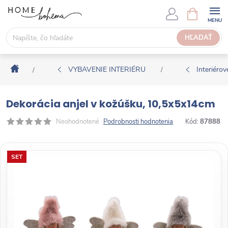
P
N
Á
r
K
e
HĽADAŤ
U
j
P
s
N
Domov
ť
VYBAVENIE INTERIÉRU
Interiérové
/
/
Ý
n
K
a
O
Dekorácia anjel v kožúšku, 10,5x5x14cm
o
Š
b
Neohodnotené
Podrobnosti hodnotenia
Kód:
87888
Í
s
K
a
SET
h