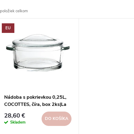
a
položiek celkom
d
V
EU
e
ý
n
p
e
s
p
p
Nádoba s pokrievkou 0,25L,
r
COCOTTES, číra, box 2ks|La
r
Rochere
28,60 €
o
DO KOŠÍKA
Skladem
o