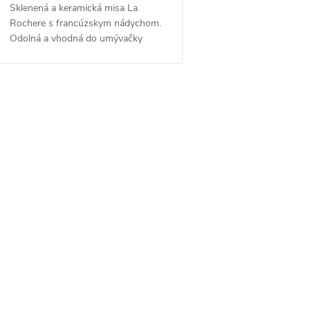
d
Sklenená a keramická misa La
d
Rochere s francúzskym nádychom.
u
Odolná a vhodná do umývačky
u
riadu. Objednajte si ju ešte dnes a
k
vychutnajte si francúzsku eleganciu
k
a kvalitu.
t
O
t
v
o
o
v
v
á
d
a
c