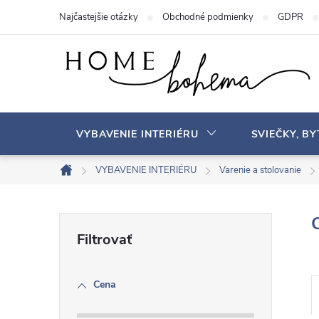
P
Najčastejšie otázky
Obchodné podmienky
GDPR
r
e
j
s
ť
n
VYBAVENIE INTERIÉRU
SVIEČKY, B
a
o
VYBAVENIE INTERIÉRU
Varenie a stolovanie
D
b
o
s
m
B
a
o
v
h
o
Cena
č