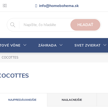
info@homebohema.sk
🇨🇿 Pro zákazníky z České republiky
Veľkoobchodná spolupráca
HĽADAŤ
YTOVÉ VÔNE
ZÁHRADA
SVET ZVIERAT
COCOTTES
COCOTTES
R
NAJPREDÁVANEJŠIE
NAJLACNEJŠIE