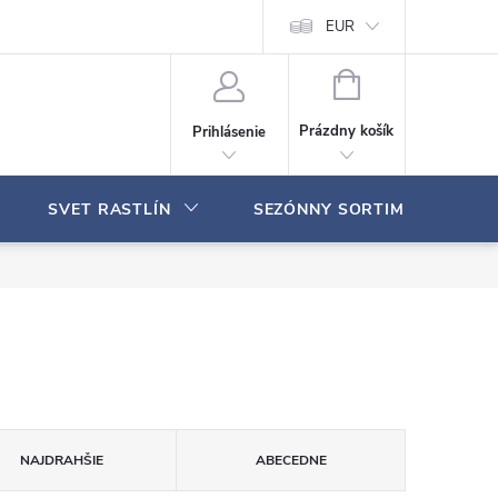
Moja objednávka
EUR
N
Á
Prázdny košík
Prihlásenie
K
U
P
SVET RASTLÍN
SEZÓNNY SORTIMENT
N
Ý
K
O
Š
Í
K
NAJDRAHŠIE
ABECEDNE