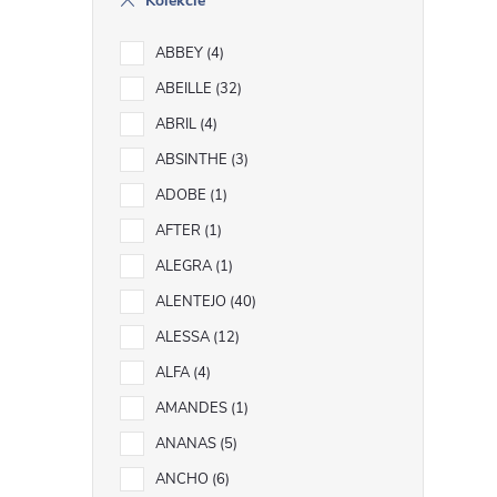
Kolekcie
ABBEY
4
ABEILLE
32
r
ABRIL
4
ABSINTHE
3
ADOBE
1
AFTER
1
ALEGRA
1
ALENTEJO
40
ALESSA
12
ALFA
4
AMANDES
1
i
ANANAS
5
ANCHO
6