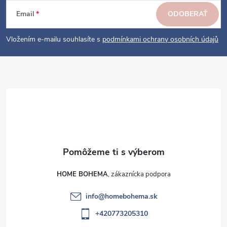
ä
Email
ODOBERAŤ
t
i
Vložením e-mailu souhlasíte s
podmínkami ochrany osobních údajů
e
HOME BOHEMA
info
@
homebohema.sk
+420773205310