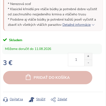
* Nerezová oceľ
* Klasické kŕmidlá pre vtáčie búdky je potrebné dobre vyčistiť
od zaschnutého nezjedeného krmiva a vtáčieho trusu
* Podobne aj vtáčie búdky je potrebné každú jeseň vyčistiť a
zbaviť ich všetkých vtáčích parazitov
Detailné informácie
Skladem
11.08.2026
3 €
J
e
PRIDAŤ DO KOŠÍKA
d
n
o
t
Opýtať sa
Strážiť
Zdieľať
k