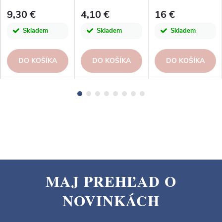
Design
Design
Design
9,30 €
4,10 €
16 €
Skladem
Skladem
Skladem
DO KOŠÍKA
DO KOŠÍKA
DO KOŠÍKA
MAJ PREHĽAD O
Z
NOVINKÁCH
á
p