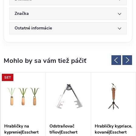
Značka
Ostatné informácie
SET
Hrabličky na
Odstraňovač
Hrabličky kypriace,
kyprenie|Esschert
tŕňov|Esschert
kované|Esschert