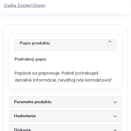
o
Značka:
Esschert Design
v
á
c
e
n
Popis produktu
a
:
Podrobný popis
Popisok sa pripravuje. Pokiaľ potrebuješ
detailné informácie, neváhaj nás kontaktovať.
Parametre produktu
Hodnotenie
Diskusia