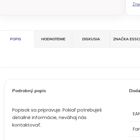
Zna
á
c
e
n
a
POPIS
HODNOTENIE
DISKUSIA
ZNAČKA
ESSC
:
Podrobný popis
Doda
Popisok sa pripravuje. Pokiaľ potrebuješ
EA
detailné informácie, neváhaj nás
kontaktovať.
Fa