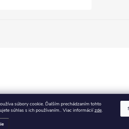
oužíva súbory cookie. Ďalším prechádzaním tohto
jete súhlas s ich používaním.. Viac informácií
zde
.
ie