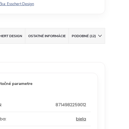
čka:
Esschert Design
HERT DESIGN
OSTATNÉ INFORMÁCIE
PODOBNÉ (12)
točné parametre
N
:
8714982259012
rba
:
biela