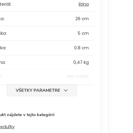
eriál
:
litina
ka
:
26 cm
ška
:
5 cm
bka
:
0.8 cm
ha
:
0,47 kg
D
:
ZEE-LH324
VŠETKY PARAMETRE
kt nájdete v tejto kategórii
eduľky