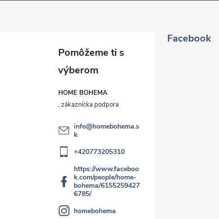
Facebook
HOME BOHEMA
info
@
homebohema.s
k
+420773205310
https://www.faceboo
k.com/people/home-
bohema/6155259427
6785/
homebohema