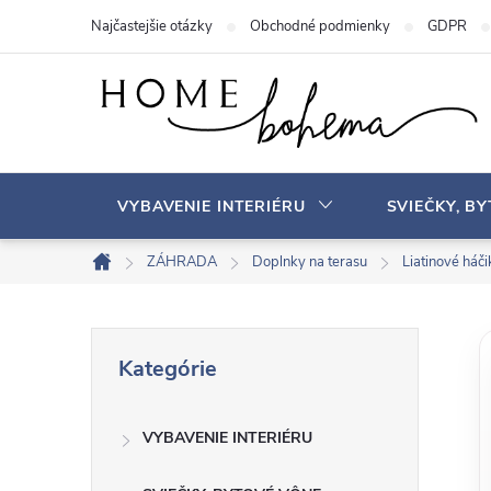
P
Najčastejšie otázky
Obchodné podmienky
GDPR
r
e
j
s
ť
n
VYBAVENIE INTERIÉRU
SVIEČKY, B
a
o
ZÁHRADA
Doplnky na terasu
Liatinové háči
D
b
o
s
m
B
P
a
o
Kategórie
r
v
h
o
e
s
VYBAVENIE INTERIÉRU
č
k