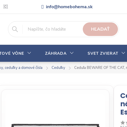
info@homebohema.sk
🇨🇿 Pro zákazníky z České republiky
Veľkoobchodná spolupráca
HĽADAŤ
YTOVÉ VÔNE
ZÁHRADA
SVET ZVIERAT
ky, ceduľky a domové čísla
Ceduľky
Ceduľa BEWARE OF THE CAT, nás
C
n
E