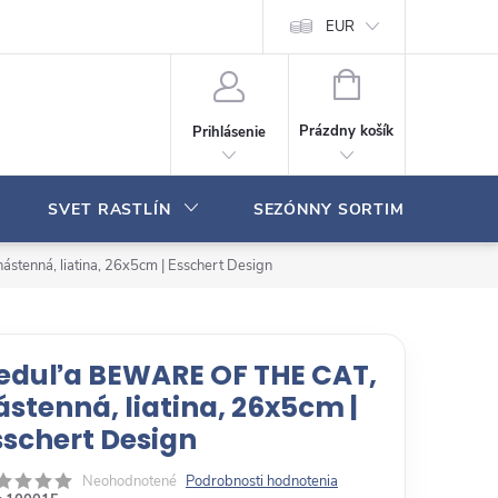
Moja objednávka
EUR
N
Á
Prázdny košík
Prihlásenie
K
U
P
SVET RASTLÍN
SEZÓNNY SORTIMENT
N
Ý
K
tenná, liatina, 26x5cm | Esschert Design
O
Š
Í
K
eduľa BEWARE OF THE CAT,
ástenná, liatina, 26x5cm |
sschert Design
Neohodnotené
Podrobnosti hodnotenia