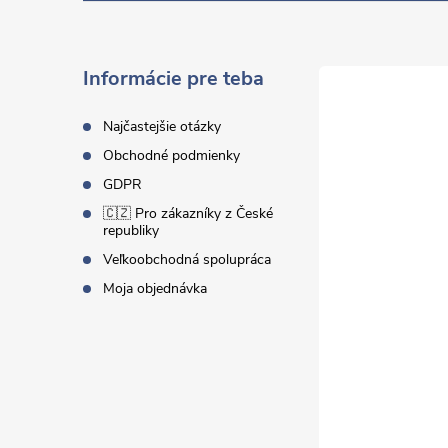
p
ä
Informácie pre teba
t
Najčastejšie otázky
Obchodné podmienky
i
GDPR
🇨🇿 Pro zákazníky z České
e
republiky
Veľkoobchodná spolupráca
Moja objednávka