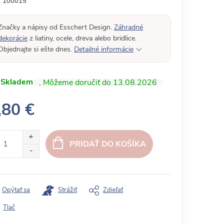
:
100015
Značky a nápisy od Esschert Design.
Záhradné
dekorácie
z liatiny, ocele, dreva alebo bridlice.
Objednajte si ešte dnes.
Detailné informácie
Skladem
13.08.2026
,80 €
PRIDAŤ DO KOŠÍKA
Opýtať sa
Strážiť
Zdieľať
Tlač