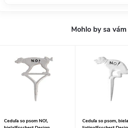
Ceduľa so psom NO!,
Ceduľa so psom, biel
biela|Esschert Design
liatina|Esschert Desi