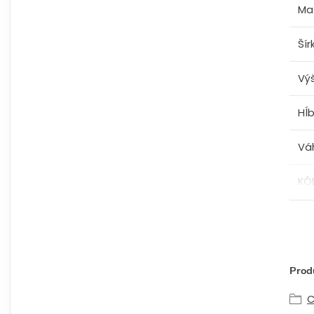
Mat
Šír
Vý
Hĺ
Vá
KÓ
Produ
C