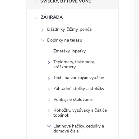
o
SVIEČKY, BYTOVÉ VÔNE
n
č
ZÁHRADA
ý
i
ť
Dáždniky, čižmy, pončá
p
k
Doplnky na terasu
a
a
Zmetáky, lopatky
t
e
Teplomery, tlakomery,
n
zrážkomery
g
Textil na vonkajšie využitie
ó
e
r
Záhradné stolíky a stoličky
l
i
Vonkajšie stolovanie
e
Rohožky, vyzúvaky a čističe
topánok
Liatinové háčiky, ceduľky a
domové čísla