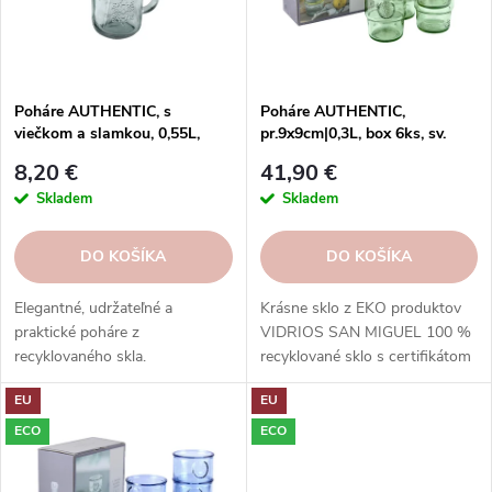
p
r
r
o
o
d
d
u
Poháre AUTHENTIC, s
Poháre AUTHENTIC,
u
viečkom a slamkou, 0,55L,
pr.9x9cm|0,3L, box 6ks, sv.
k
číra|San Miguel
zelená|San Miguel
k
t
8,20 €
41,90 €
t
o
Skladem
Skladem
o
v
v
DO KOŠÍKA
DO KOŠÍKA
Elegantné, udržateľné a
Krásne sklo z EKO produktov
praktické poháre z
VIDRIOS SAN MIGUEL 100 %
recyklovaného skla.
recyklované sklo s certifikátom
Preskúmajte našu kolekciu ešte
GRS.
EU
EU
dnes a nájdite tie správne kúsky
pre svoj domov!
ECO
ECO