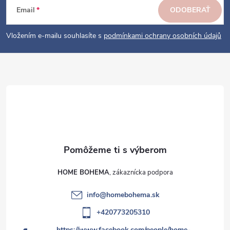
ä
r
Email
ODOBERAŤ
v
t
k
i
Vložením e-mailu souhlasíte s
podmínkami ochrany osobních údajů
y
e
v
ý
p
i
s
u
HOME BOHEMA
info
@
homebohema.sk
+420773205310
https://www.facebook.com/people/home-