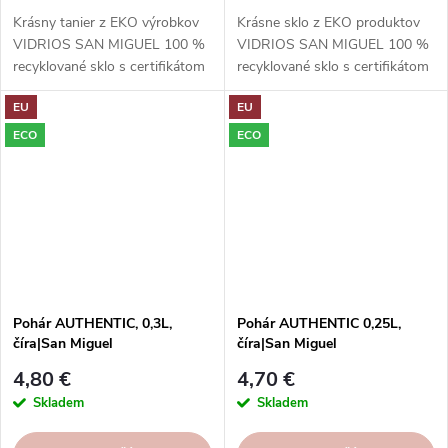
Krásny tanier z EKO výrobkov
Krásne sklo z EKO produktov
VIDRIOS SAN MIGUEL 100 %
VIDRIOS SAN MIGUEL 100 %
recyklované sklo s certifikátom
recyklované sklo s certifikátom
GRS.
GRS.
EU
EU
ECO
ECO
Pohár AUTHENTIC, 0,3L,
Pohár AUTHENTIC 0,25L,
číra|San Miguel
číra|San Miguel
4,80 €
4,70 €
Skladem
Skladem