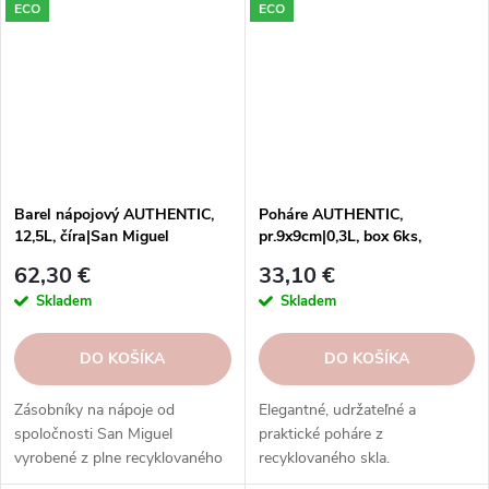
pre svoj domov!
ECO
ECO
Barel nápojový AUTHENTIC,
Poháre AUTHENTIC,
12,5L, číra|San Miguel
pr.9x9cm|0,3L, box 6ks,
číra|San Miguel
62,30 €
33,10 €
Skladem
Skladem
DO KOŠÍKA
DO KOŠÍKA
Zásobníky na nápoje od
Elegantné, udržateľné a
spoločnosti San Miguel
praktické poháre z
vyrobené z plne recyklovaného
recyklovaného skla.
skla. Elegantný a praktický
Preskúmajte našu kolekciu ešte