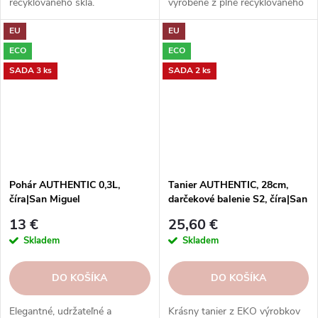
recyklovaného skla.
vyrobené z plne recyklovaného
Preskúmajte našu kolekciu ešte
skla. Elegantný a praktický
EU
EU
dnes a nájdite tie správne kúsky
doplnok do domácnosti.
pre svoj domov!
ECO
ECO
SADA 3 ks
SADA 2 ks
Pohár AUTHENTIC 0,3L,
Tanier AUTHENTIC, 28cm,
číra|San Miguel
darčekové balenie S2, číra|San
Miguel
13 €
25,60 €
Skladem
Skladem
DO KOŠÍKA
DO KOŠÍKA
Elegantné, udržateľné a
Krásny tanier z EKO výrobkov