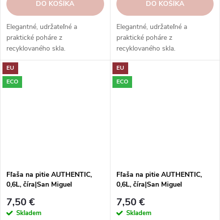
DO KOŠÍKA
DO KOŠÍKA
Elegantné, udržateľné a
Elegantné, udržateľné a
praktické poháre z
praktické poháre z
recyklovaného skla.
recyklovaného skla.
Preskúmajte našu kolekciu ešte
Preskúmajte našu kolekciu ešte
EU
EU
dnes a nájdite tie správne kúsky
dnes a nájdite tie správne kúsky
pre svoj domov!
pre svoj domov!
ECO
ECO
Fľaša na pitie AUTHENTIC,
Fľaša na pitie AUTHENTIC,
0,6L, číra|San Miguel
0,6L, číra|San Miguel
7,50 €
7,50 €
Skladem
Skladem