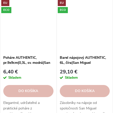
EU
EU
doplnok do domácnosti.
dnes a nájdite tie správne kúsky
pre svoj domov!
ECO
ECO
Poháre AUTHENTIC,
Barel nápojový AUTHENTIC,
pr.9x9cm|0,3L, sv. modrá|San
6L, číra|San Miguel
Miguel
6,40 €
29,10 €
Skladem
Skladem
DO KOŠÍKA
DO KOŠÍKA
Elegantné, udržateľné a
Zásobníky na nápoje od
praktické poháre z
spoločnosti San Miguel