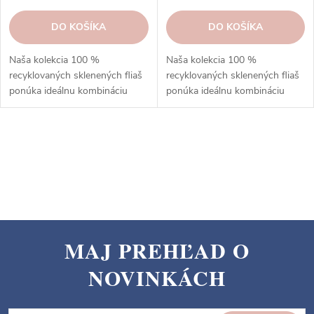
DO KOŠÍKA
DO KOŠÍKA
Naša kolekcia 100 %
Naša kolekcia 100 %
recyklovaných sklenených fliaš
recyklovaných sklenených fliaš
ponúka ideálnu kombináciu
ponúka ideálnu kombináciu
estetiky a praktickosti.
estetiky a praktickosti.
O
v
l
á
d
a
MAJ PREHĽAD O
c
Z
i
NOVINKÁCH
á
e
p
p