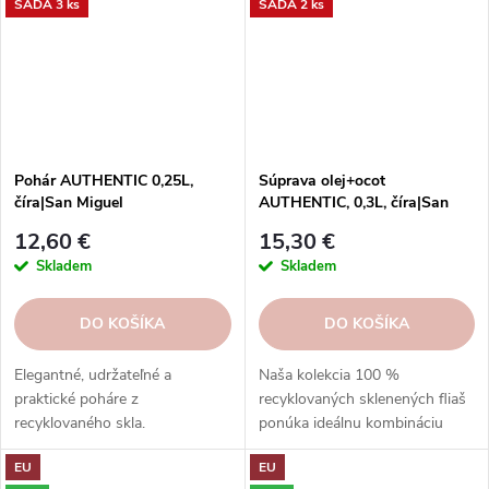
SADA 3 ks
SADA 2 ks
Pohár AUTHENTIC 0,25L,
Súprava olej+ocot
číra|San Miguel
AUTHENTIC, 0,3L, číra|San
Miguel
12,60 €
15,30 €
Skladem
Skladem
DO KOŠÍKA
DO KOŠÍKA
Elegantné, udržateľné a
Naša kolekcia 100 %
praktické poháre z
recyklovaných sklenených fliaš
recyklovaného skla.
ponúka ideálnu kombináciu
Preskúmajte našu kolekciu ešte
estetiky a praktickosti.
EU
EU
dnes a nájdite tie správne kúsky