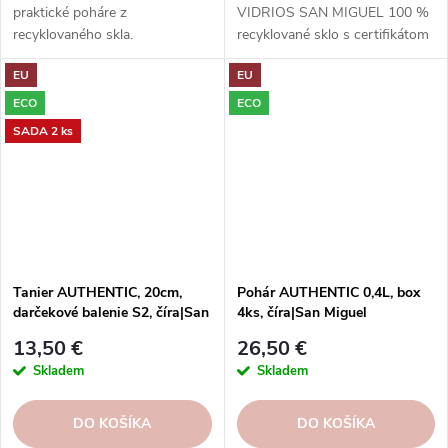
praktické poháre z
VIDRIOS SAN MIGUEL 100 %
recyklovaného skla.
recyklované sklo s certifikátom
Preskúmajte našu kolekciu ešte
GRS.
EU
EU
dnes a nájdite tie správne kúsky
pre svoj domov!
ECO
ECO
SADA 2 ks
Tanier AUTHENTIC, 20cm,
Pohár AUTHENTIC 0,4L, box
darčekové balenie S2, číra|San
4ks, číra|San Miguel
Miguel
13,50 €
26,50 €
Skladem
Skladem
DO KOŠÍKA
DO KOŠÍKA