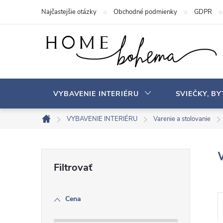
P
Najčastejšie otázky
Obchodné podmienky
GDPR
r
e
j
s
ť
n
VYBAVENIE INTERIÉRU
SVIEČKY, B
a
o
VYBAVENIE INTERIÉRU
Varenie a stolovanie
D
b
o
s
m
B
a
o
v
h
o
Cena
č