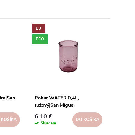
EU
ECO
íra|San
Pohár WATER 0,4L,
ružový|San Miguel
6,10 €
 KOŠÍKA
DO KOŠÍKA
Skladem