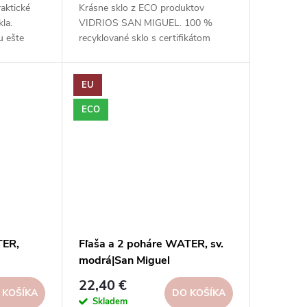
raktické
Krásne sklo z ECO produktov
la.
VIDRIOS SAN MIGUEL. 100 %
u ešte
recyklované sklo s certifikátom
e kúsky pre
GRS.
EU
ECO
TER,
Fľaša a 2 poháre WATER, sv.
modrá|San Miguel
22,40 €
 KOŠÍKA
DO KOŠÍKA
Skladem