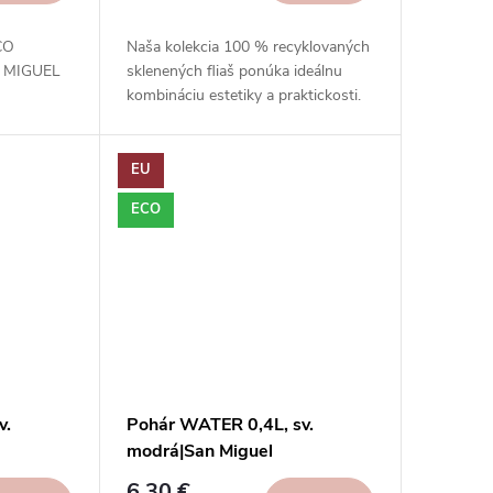
ECO
Naša kolekcia 100 % recyklovaných
N MIGUEL
sklenených fliaš ponúka ideálnu
kombináciu estetiky a praktickosti.
EU
ECO
v.
Pohár WATER 0,4L, sv.
modrá|San Miguel
6,30 €