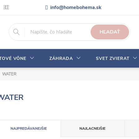
info@homebohema.sk
🇨🇿 Pro zákazníky z České republiky
Veľkoobchodná spolupráca
HĽADAŤ
YTOVÉ VÔNE
ZÁHRADA
SVET ZVIERAT
WATER
WATER
R
NAJPREDÁVANEJŠIE
NAJLACNEJŠIE