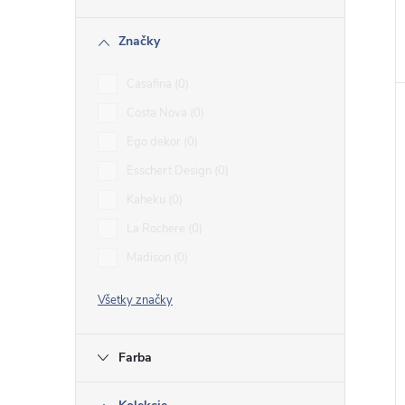
Značky
Casafina
0
Costa Nova
0
Ego dekor
0
Esschert Design
0
Kaheku
0
La Rochere
0
Madison
0
Všetky značky
Farba