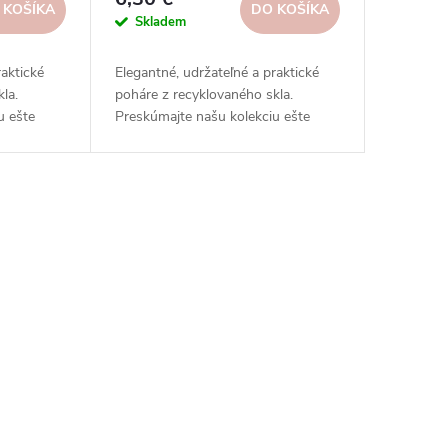
 KOŠÍKA
DO KOŠÍKA
Skladem
raktické
Elegantné, udržateľné a praktické
la.
poháre z recyklovaného skla.
u ešte
Preskúmajte našu kolekciu ešte
e kúsky pre
dnes a nájdite tie správne kúsky pre
svoj domov!