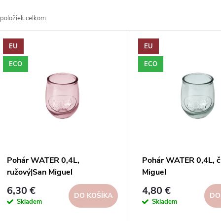
a
položiek celkom
d
V
EU
EU
e
ý
ECO
ECO
n
p
e
s
p
p
Pohár WATER 0,4L,
Pohár WATER 0,4L, č
r
ružový|San Miguel
Miguel
r
6,30 €
4,80 €
o
DO KOŠÍKA
DO
Skladem
Skladem
o