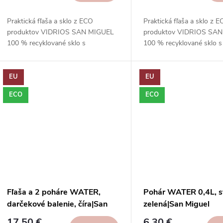
Praktická fľaša a sklo z ECO
Praktická fľaša a sklo z 
produktov VIDRIOS SAN MIGUEL
produktov VIDRIOS SA
100 % recyklované sklo s
100 % recyklované sklo s
certifikátom GRS.
certifikátom GRS.
EU
EU
ECO
ECO
Fľaša a 2 poháre WATER,
Pohár WATER 0,4L, s
darčekové balenie, číra|San
zelená|San Miguel
Miguel
17,50 €
6,30 €