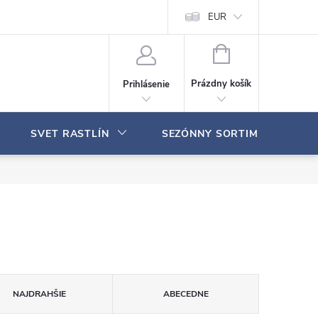
Moja objednávka
EUR
N
Á
Prázdny košík
Prihlásenie
K
U
P
SVET RASTLÍN
SEZÓNNY SORTIMENT
N
Ý
K
O
Š
Í
K
NAJDRAHŠIE
ABECEDNE