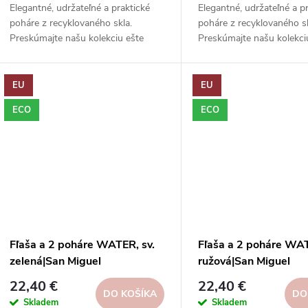
d
Elegantné, udržateľné a praktické
Elegantné, udržateľné a p
d
poháre z recyklovaného skla.
poháre z recyklovaného sk
u
Preskúmajte našu kolekciu ešte
Preskúmajte našu kolekci
u
dnes a nájdite tie správne kúsky pre
dnes a nájdite tie správn
k
svoj domov!
svoj domov!
k
EU
EU
t
ECO
ECO
t
o
o
v
v
Fľaša a 2 poháre WATER, sv.
Fľaša a 2 poháre WA
zelená|San Miguel
ružová|San Miguel
22,40 €
22,40 €
DO KOŠÍKA
DO
Skladem
Skladem