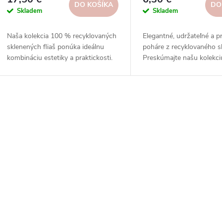
DO KOŠÍKA
DO
Skladem
Skladem
Naša kolekcia 100 % recyklovaných
Elegantné, udržateľné a p
sklenených fliaš ponúka ideálnu
poháre z recyklovaného sk
kombináciu estetiky a praktickosti.
Preskúmajte našu kolekci
dnes a nájdite tie správn
svoj domov!
O
v
á
d
a