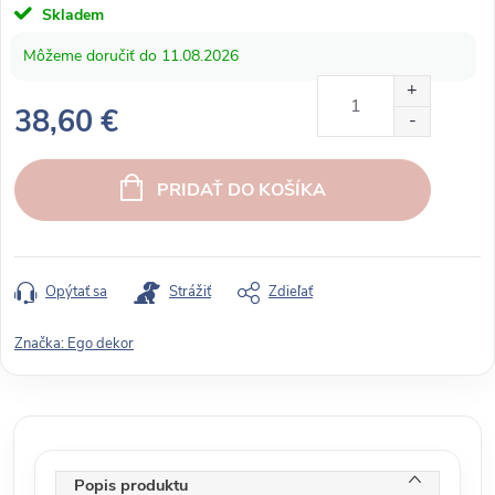
Skladem
11.08.2026
38,60 €
J
e
PRIDAŤ DO KOŠÍKA
d
n
o
t
Opýtať sa
Strážiť
Zdieľať
k
o
Značka:
Ego dekor
v
á
c
e
n
Popis produktu