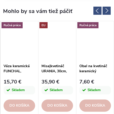
Ručná práca
EU
Ručná práca
Váza keramická
Misa|kvetináč
Obal na kvetináč
FUNCHAL,
URANIA, 30cm,
keramický
pr.17x25cm,
keramika,
BARREIRO,
15,70 €
35,90 €
7,60 €
zelená/zlatá|GREE
zelená|OLIVE
pr.14x13cm,
N W/GOLD
GREEN|Artevasi
hnedá|BROWN
Skladem
Skladem
Skladem
FOG
DO KOŠÍKA
DO KOŠÍKA
DO KOŠÍKA