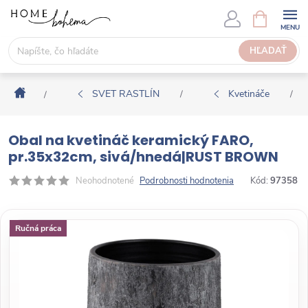
P
N
Á
r
K
e
HĽADAŤ
U
j
P
s
N
Domov
ť
SVET RASTLÍN
Kvetináče
/
/
/
Ý
n
K
a
O
Obal na kvetináč keramický FARO,
o
Š
pr.35x32cm, sivá/hnedá|RUST BROWN
b
Í
s
Neohodnotené
Podrobnosti hodnotenia
Kód:
97358
K
a
h
Ručná práca