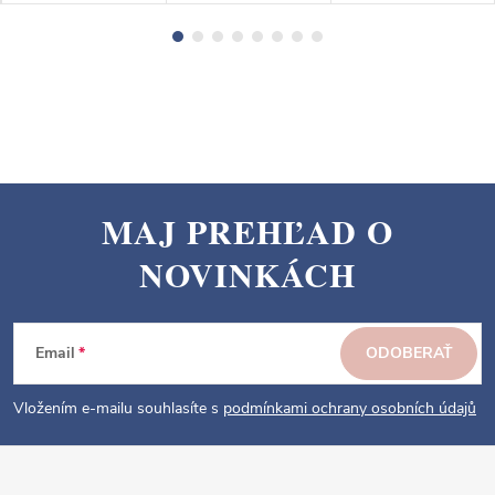
MAJ PREHĽAD O
Z
NOVINKÁCH
á
p
ä
Email
ODOBERAŤ
t
i
Vložením e-mailu souhlasíte s
podmínkami ochrany osobních údajů
e