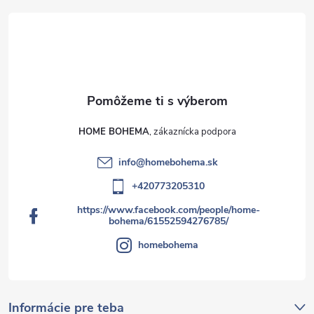
HOME BOHEMA
info
@
homebohema.sk
+420773205310
https://www.facebook.com/people/home-
bohema/61552594276785/
homebohema
Informácie pre teba