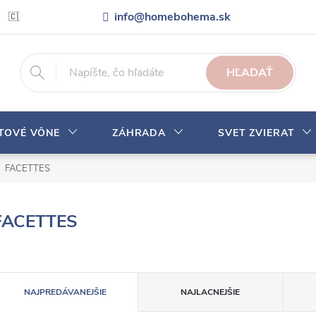
info@homebohema.sk
🇨🇿 Pro zákazníky z České republiky
Veľkoobchodná spolupráca
HĽADAŤ
YTOVÉ VÔNE
ZÁHRADA
SVET ZVIERAT
FACETTES
FACETTES
R
NAJPREDÁVANEJŠIE
NAJLACNEJŠIE