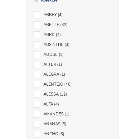
Kolekcie
ABBEY
4
ABEILLE
32
r
ABRIL
4
ABSINTHE
3
ADOBE
1
AFTER
1
ALEGRA
1
ALENTEJO
40
ALESSA
12
ALFA
4
AMANDES
1
i
ANANAS
5
ANCHO
6