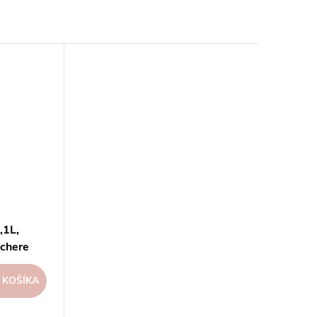
,1L,
ochere
 KOŠÍKA