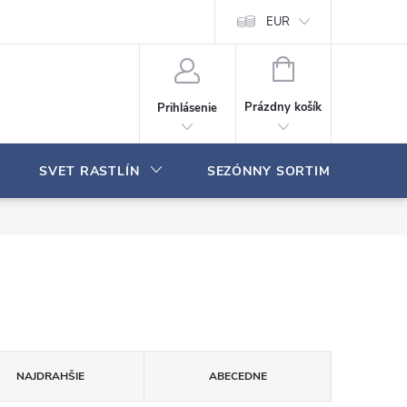
Moja objednávka
EUR
N
Á
Prázdny košík
Prihlásenie
K
U
P
SVET RASTLÍN
SEZÓNNY SORTIMENT
N
Ý
K
O
Š
Í
K
NAJDRAHŠIE
ABECEDNE