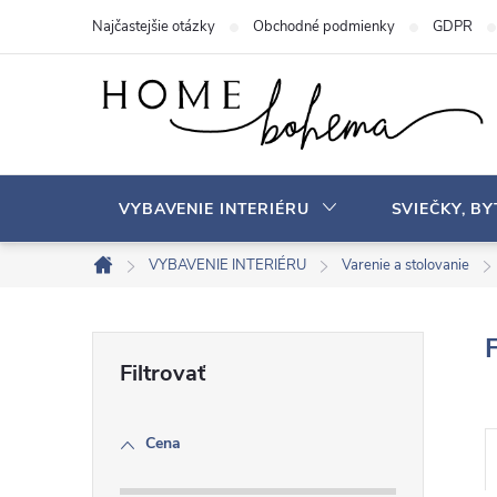
P
Najčastejšie otázky
Obchodné podmienky
GDPR
r
e
j
s
ť
n
VYBAVENIE INTERIÉRU
SVIEČKY, B
a
o
VYBAVENIE INTERIÉRU
Varenie a stolovanie
D
b
o
s
m
B
a
o
v
h
o
Cena
č