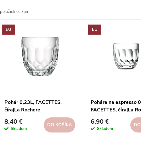
a
položiek celkom
d
V
EU
EU
e
ý
n
p
e
s
p
p
Pohár 0,23L, FACETTES,
Poháre na espresso 0
r
číra|La Rochere
FACETTES, číra|La R
r
8,40 €
6,90 €
o
DO KOŠÍKA
DO
Skladem
Skladem
o