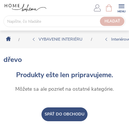
P
N
Á
r
K
e
HĽADAŤ
U
j
P
s
N
Domov
ť
VYBAVENIE INTERIÉRU
Interiérové
/
/
Ý
n
K
a
O
dřevo
o
Š
b
Í
Produkty ešte len pripravujeme.
s
K
a
Môžete sa ale pozrieť na ostatné kategórie.
h
SPÄŤ DO OBCHODU