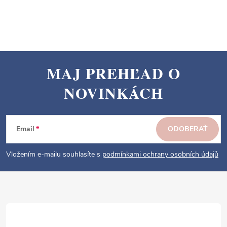
MAJ PREHĽAD O
Z
NOVINKÁCH
á
p
ä
Email
ODOBERAŤ
t
i
Vložením e-mailu souhlasíte s
podmínkami ochrany osobních údajů
e