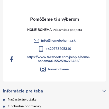
HOME BOHEMA
info
@
homebohema.sk
+420773205310
https://www.facebook.com/people/home-
bohema/61552594276785/
homebohema
Informácie pre teba
Najčastejšie otázky
Obchodné podmienky